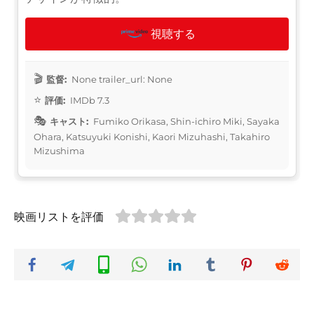
視聴する
監督:
None trailer_url: None
評価:
IMDb 7.3
キャスト:
Fumiko Orikasa, Shin-ichiro Miki, Sayaka
Ohara, Katsuyuki Konishi, Kaori Mizuhashi, Takahiro
Mizushima
映画リストを評価