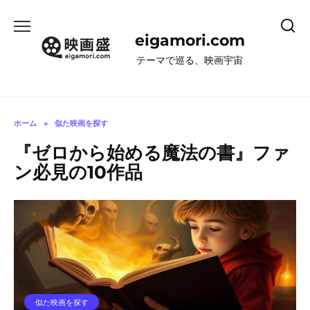
コ
ン
eigamori.com
テ
ン
テーマで巡る、映画宇宙
ツ
へ
ス
キ
ホーム
»
似た映画を探す
ッ
『ゼロから始める魔法の書』ファ
プ
ン必見の10作品
似た映画を探す