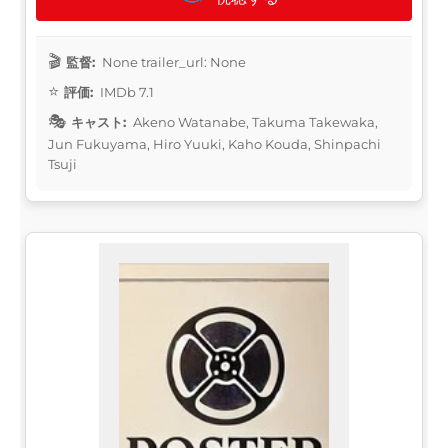
監督:
None trailer_url: None
評価:
IMDb 7.1
キャスト:
Akeno Watanabe, Takuma Takewaka,
Jun Fukuyama, Hiro Yuuki, Kaho Kouda, Shinpachi
Tsuji