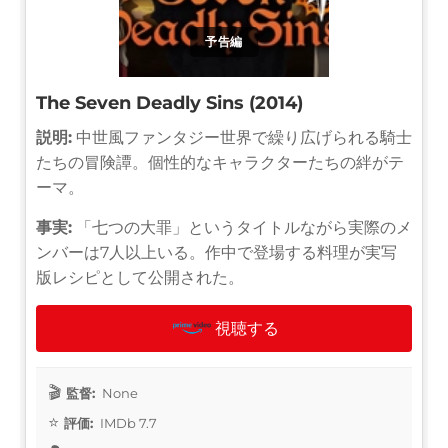
予告編
The Seven Deadly Sins (2014)
説明:
中世風ファンタジー世界で繰り広げられる騎士
たちの冒険譚。個性的なキャラクターたちの絆がテ
ーマ。
事実:
「七つの大罪」というタイトルながら実際のメ
ンバーは7人以上いる。作中で登場する料理が実写
版レシピとして公開された。
視聴する
監督:
None
評価:
IMDb 7.7