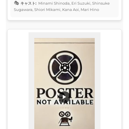
キャスト:
Minami Shinoda, Eri Suzuki, Shinsuke
Sugawara, Shiori Mikami, Kana Aoi, Mari Hino
▶