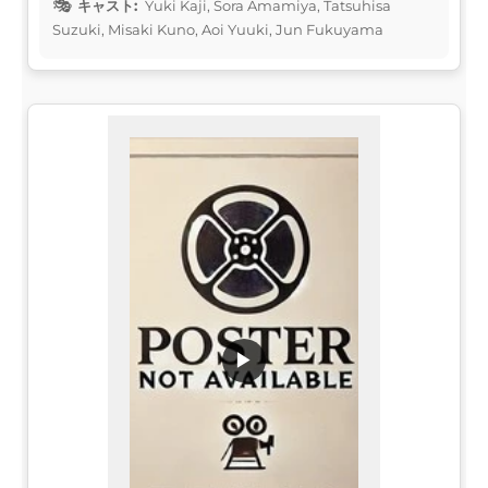
キャスト:
Yuki Kaji, Sora Amamiya, Tatsuhisa
Suzuki, Misaki Kuno, Aoi Yuuki, Jun Fukuyama
▶