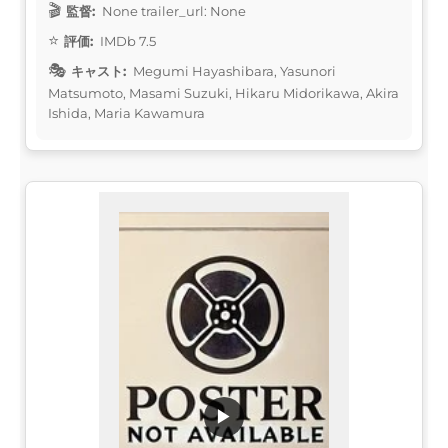
監督:
None trailer_url: None
評価:
IMDb 7.5
キャスト:
Megumi Hayashibara, Yasunori
Matsumoto, Masami Suzuki, Hikaru Midorikawa, Akira
Ishida, Maria Kawamura
▶