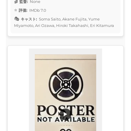
監督:
None
評価:
IMDb 7.0
キャスト:
Soma Saito, Akane Fujita, Yume
Miyamoto, Ari Ozawa, Hiroki Takahashi, Eri Kitamura
▶