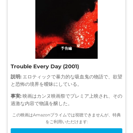
予告編
Trouble Every Day (2001)
説明:
エロティックで暴力的な吸血鬼の物語で、欲望
と恐怖の境界を曖昧にしている。
事実:
映画はカンヌ映画祭でプレミア上映され、その
過激な内容で物議を醸した。
この映画はAmazonプライムでは視聴できませんが、特典
をご利用いただけます: