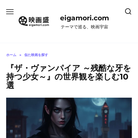
コ
ン
eigamori.com
テ
ン
テーマで巡る、映画宇宙
ツ
へ
ス
キ
ホーム
»
似た映画を探す
ッ
『ザ・ヴァンパイア ～残酷な牙を
プ
持つ少女～』の世界観を楽しむ10
選