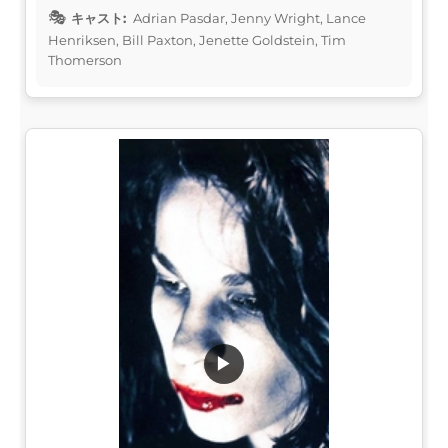
キャスト:
Adrian Pasdar, Jenny Wright, Lance
Henriksen, Bill Paxton, Jenette Goldstein, Tim
Thomerson
▶