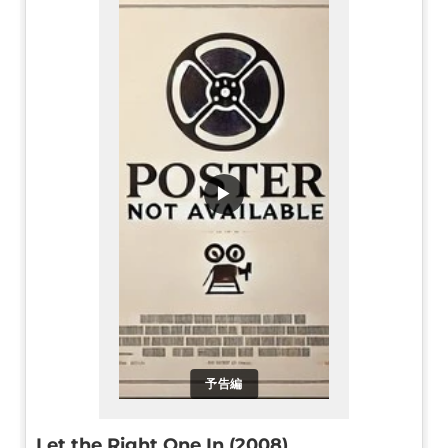
▶
予告編
Let the Right One In (2008)