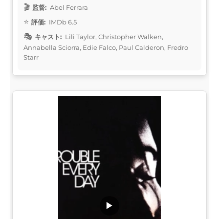
監督:
Abel Ferrara
評価:
IMDb 6.5
キャスト:
Lili Taylor, Christopher Walken,
Annabella Sciorra, Edie Falco, Paul Calderon, Fredro
Starr
▶