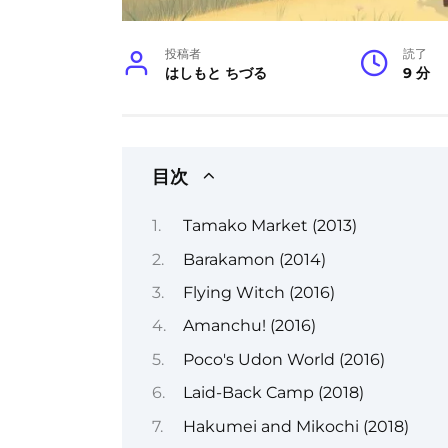
投稿者
読了
はしもと ちづる
9 分
目次
Tamako Market (2013)
Barakamon (2014)
Flying Witch (2016)
Amanchu! (2016)
Poco's Udon World (2016)
Laid-Back Camp (2018)
Hakumei and Mikochi (2018)