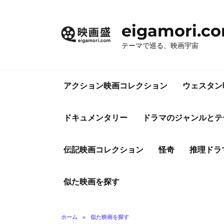
コ
ン
eigamori.c
テ
ン
テーマで巡る、映画宇宙
ツ
へ
ス
アクション映画コレクション
ウェスタン
キ
ッ
プ
ドキュメンタリー
ドラマのジャンルとテ
伝記映画コレクション
怪奇
推理ドラ
似た映画を探す
ホーム
»
似た映画を探す