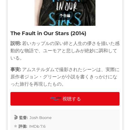
予告編
The Fault in Our Stars (2014)
説明:
若いカップルの深い絆と人生の儚さを描いた感
動的な物語で、ユーモアと悲しみが絶妙に調和して
いる。
事実:
アムステルダムで撮影されたシーンは、実際に
原作者ジョン・グリーンが小説を書くきっかけにな
った旅行を再現したもの。
視聴する
監督:
Josh Boone
評価:
IMDb 7.6