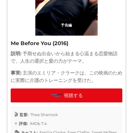
予告編
Me Before You (2016)
説明:
予期せぬ出会いから始まる心温まる恋愛物語
で、人生の選択と愛の力がテーマ。
事実:
主演のエミリア・クラークは、この映画のため
に実際に介護のトレーニングを受けた。
視聴する
監督:
Thea Sharrock
評価:
IMDb 7.4
キャスト:
Emilia Clarke, Sam Claflin, Janet McTeer,