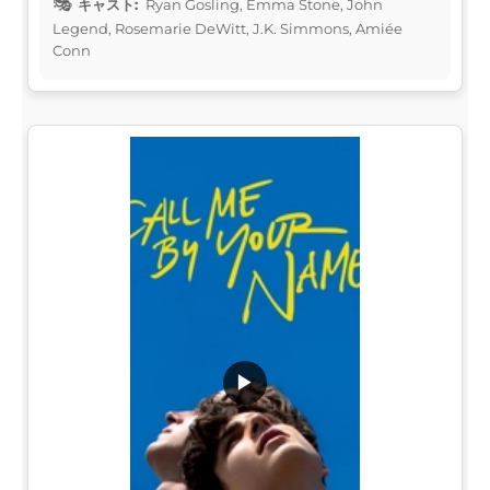
キャスト:
Ryan Gosling, Emma Stone, John
Legend, Rosemarie DeWitt, J.K. Simmons, Amiée
Conn
▶