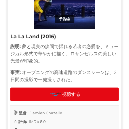
予告編
La La Land (2016)
説明:
夢と現実の狭間で揺れる若者の恋愛を、ミュー
ジカル形式で華やかに描く。ロサンゼルスの美しい
光景が印象的。
事実:
オープニングの高速道路のダンスシーンは、2
日間の撮影で一発撮りされた。
視聴する
監督:
Damien Chazelle
評価:
IMDb 8.0