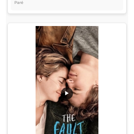
Paré
▶