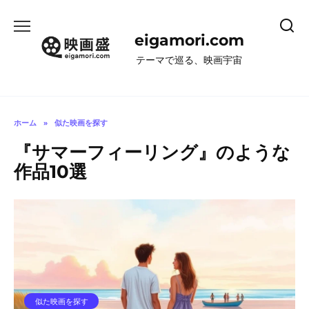
コ
ン
eigamori.com
テ
ン
テーマで巡る、映画宇宙
ツ
へ
ス
キ
ホーム
»
似た映画を探す
ッ
『サマーフィーリング』のような
プ
作品10選
似た映画を探す