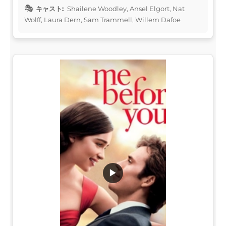
キャスト:
Shailene Woodley, Ansel Elgort, Nat
Wolff, Laura Dern, Sam Trammell, Willem Dafoe
▶