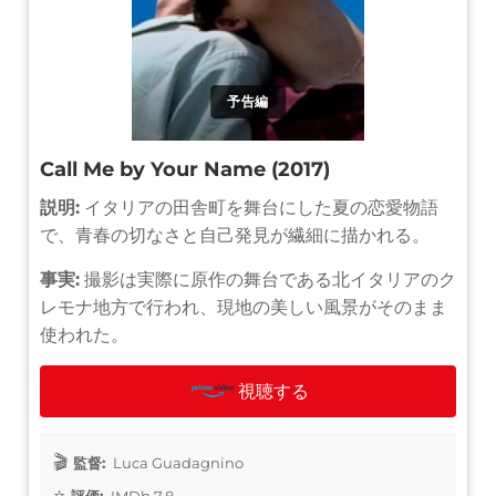
予告編
Call Me by Your Name (2017)
説明:
イタリアの田舎町を舞台にした夏の恋愛物語
で、青春の切なさと自己発見が繊細に描かれる。
事実:
撮影は実際に原作の舞台である北イタリアのク
レモナ地方で行われ、現地の美しい風景がそのまま
使われた。
視聴する
監督:
Luca Guadagnino
評価:
IMDb 7.8