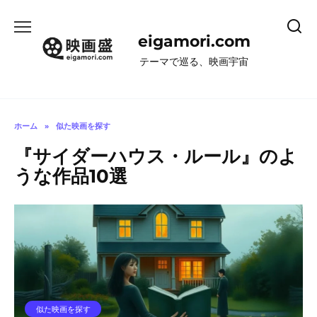
コ
ン
eigamori.com
テ
ン
テーマで巡る、映画宇宙
ツ
へ
ス
キ
ホーム
»
似た映画を探す
ッ
『サイダーハウス・ルール』のよ
プ
うな作品10選
似た映画を探す