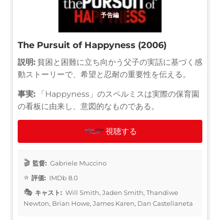
予告編
The Pursuit of Happyness (2006)
説明:
貧困と困難に立ち向かう父子の実話に基づく感
動ストーリーで、希望と忍耐の重要性を伝える。
事実:
「Happyness」のスペルミスは実際の保育園
の看板に由来し、意図的なものである。
視聴する
監督:
Gabriele Muccino
評価:
IMDb 8.0
キャスト:
Will Smith, Jaden Smith, Thandiwe
Newton, Brian Howe, James Karen, Dan Castellaneta