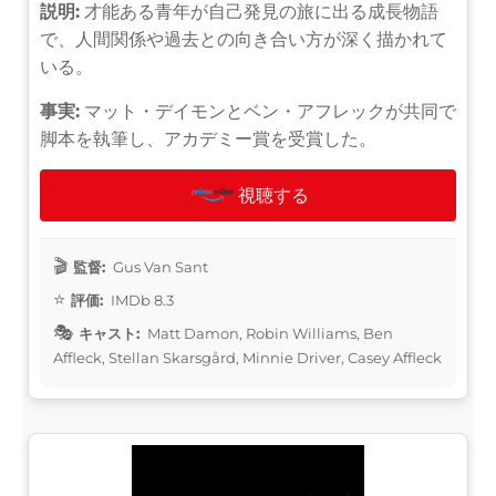
説明:
才能ある青年が自己発見の旅に出る成長物語
で、人間関係や過去との向き合い方が深く描かれて
いる。
事実:
マット・デイモンとベン・アフレックが共同で
脚本を執筆し、アカデミー賞を受賞した。
視聴する
監督:
Gus Van Sant
評価:
IMDb 8.3
キャスト:
Matt Damon, Robin Williams, Ben
Affleck, Stellan Skarsgård, Minnie Driver, Casey Affleck