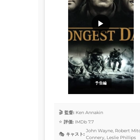
▶
予告編
監督:
Ken Annakin
評価:
IMDb 7.7
John Wayne, Robert Mit
キャスト:
Connery, Leslie Phillips