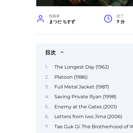
投稿者
読了
まつだ ちすず
7 分
目次
The Longest Day (1962)
Platoon (1986)
Full Metal Jacket (1987)
Saving Private Ryan (1998)
Enemy at the Gates (2001)
Letters from Iwo Jima (2006)
Tae Guk Gi: The Brotherhood of 