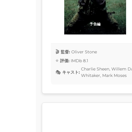
予告編
監督:
Oliver Stone
評価:
IMDb 8.1
Charlie Sheen, Willem Da
キャスト:
Whitaker, Mark Moses