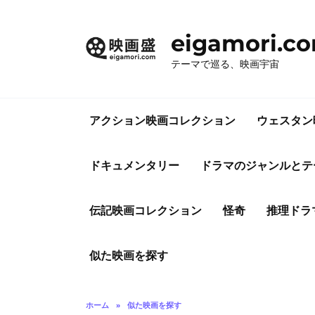
コ
ン
eigamori.c
テ
ン
テーマで巡る、映画宇宙
ツ
へ
ス
アクション映画コレクション
ウェスタン
キ
ッ
プ
ドキュメンタリー
ドラマのジャンルとテ
伝記映画コレクション
怪奇
推理ドラ
似た映画を探す
ホーム
»
似た映画を探す