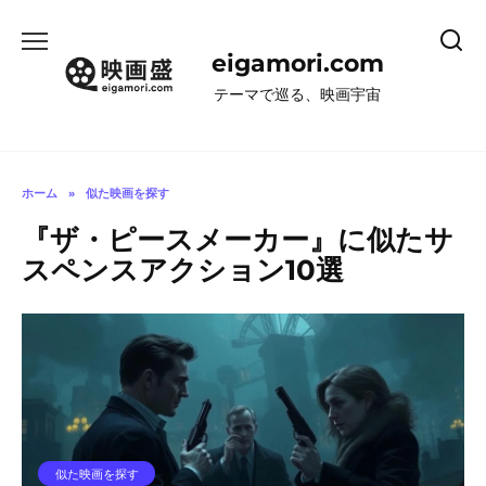
コ
ン
eigamori.com
テ
ン
テーマで巡る、映画宇宙
ツ
へ
ス
キ
ホーム
»
似た映画を探す
ッ
『ザ・ピースメーカー』に似たサ
プ
スペンスアクション10選
似た映画を探す