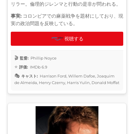
リラー。倫理的ジレンマと行動の是非が問われる。
事実:
コロンビアでの麻薬戦争を題材にしており、現
実の政治問題を反映している。
視聴する
監督:
Phillip Noyce
評価:
IMDb 6.9
キャスト:
Harrison Ford, Willem Dafoe, Joaquim
de Almeida, Henry Czerny, Harris Yulin, Donald Moffat