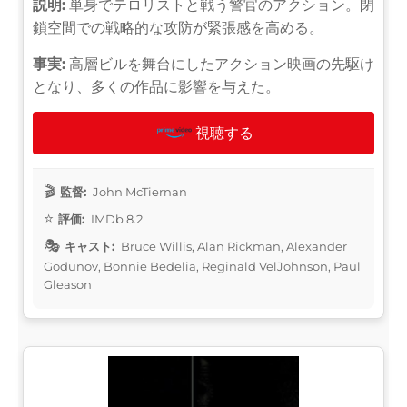
説明:
単身でテロリストと戦う警官のアクション。閉
鎖空間での戦略的な攻防が緊張感を高める。
事実:
高層ビルを舞台にしたアクション映画の先駆け
となり、多くの作品に影響を与えた。
視聴する
監督:
John McTiernan
評価:
IMDb 8.2
キャスト:
Bruce Willis, Alan Rickman, Alexander
Godunov, Bonnie Bedelia, Reginald VelJohnson, Paul
Gleason