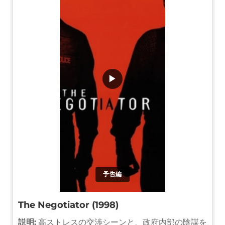
▶
予告編
The Negotiator (1998)
説明:
高ストレスの交渉シーンと、政府内部の陰謀を