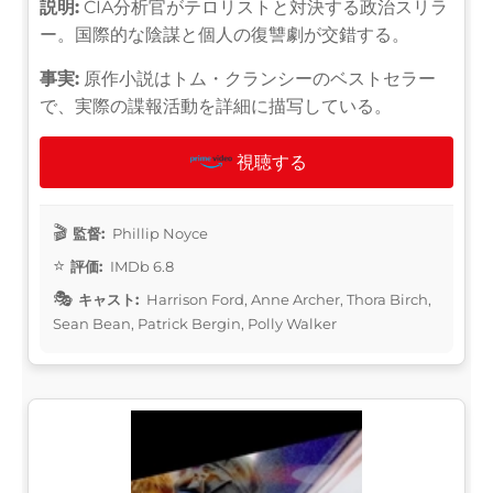
説明:
CIA分析官がテロリストと対決する政治スリラ
ー。国際的な陰謀と個人の復讐劇が交錯する。
事実:
原作小説はトム・クランシーのベストセラー
で、実際の諜報活動を詳細に描写している。
視聴する
監督:
Phillip Noyce
評価:
IMDb 6.8
キャスト:
Harrison Ford, Anne Archer, Thora Birch,
Sean Bean, Patrick Bergin, Polly Walker