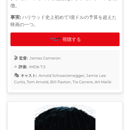
徴。
事実:
ハリウッド史上初めて1億ドルの予算を超えた
映画の一つ。
視聴する
監督:
James Cameron
評価:
IMDb 7.3
キャスト:
Arnold Schwarzenegger, Jamie Lee
Curtis, Tom Arnold, Bill Paxton, Tia Carrere, Art Malik