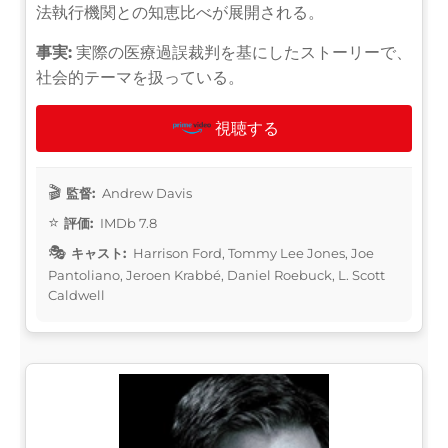
法執行機関との知恵比べが展開される。
事実:
実際の医療過誤裁判を基にしたストーリーで、
社会的テーマを扱っている。
視聴する
監督:
Andrew Davis
評価:
IMDb 7.8
キャスト:
Harrison Ford, Tommy Lee Jones, Joe
Pantoliano, Jeroen Krabbé, Daniel Roebuck, L. Scott
Caldwell