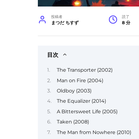
投稿者
読了
まつだ ちすず
8 分
目次
The Transporter (2002)
Man on Fire (2004)
Oldboy (2003)
The Equalizer (2014)
A Bittersweet Life (2005)
Taken (2008)
The Man from Nowhere (2010)