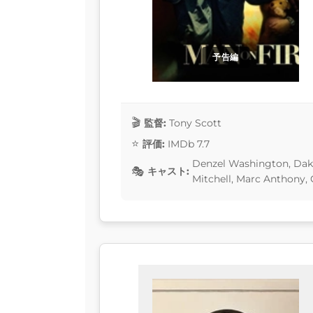
予告編
監督:
Tony Scott
評価:
IMDb 7.7
Denzel Washington, Dak
キャスト:
Mitchell, Marc Anthony, 