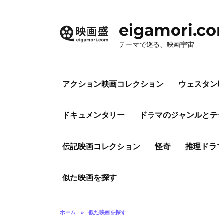
コ
ン
eigamori.c
テ
ン
テーマで巡る、映画宇宙
ツ
へ
ス
アクション映画コレクション
ウェスタン
キ
ッ
プ
ドキュメンタリー
ドラマのジャンルとテ
伝記映画コレクション
怪奇
推理ドラ
似た映画を探す
ホーム
»
似た映画を探す