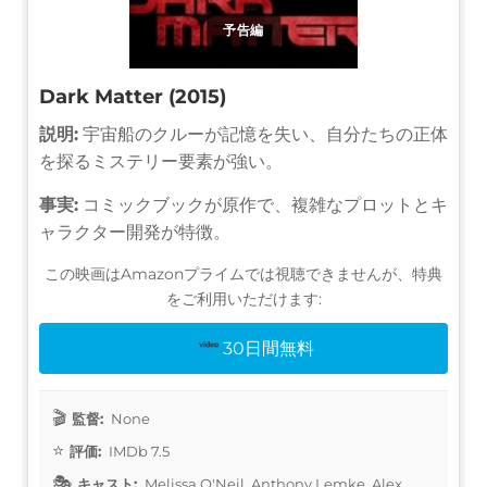
予告編
Dark Matter (2015)
説明:
宇宙船のクルーが記憶を失い、自分たちの正体
を探るミステリー要素が強い。
事実:
コミックブックが原作で、複雑なプロットとキ
ャラクター開発が特徴。
この映画はAmazonプライムでは視聴できませんが、特典
をご利用いただけます:
30日間無料
監督:
None
評価:
IMDb 7.5
キャスト:
Melissa O'Neil, Anthony Lemke, Alex