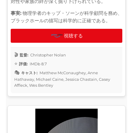
対性や家族の絆が深く掘り下げられている。
事実:
物理学者のキップ・ソーンが科学顧問を務め、
ブラックホールの描写は科学的に正確である。
視聴する
監督:
Christopher Nolan
評価:
IMDb 8.7
キャスト:
Matthew McConaughey, Anne
Hathaway, Michael Caine, Jessica Chastain, Casey
Affleck, Wes Bentley