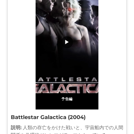
▶
予告編
Battlestar Galactica (2004)
説明:
人類の存亡をかけた戦いと、宇宙船内での人間