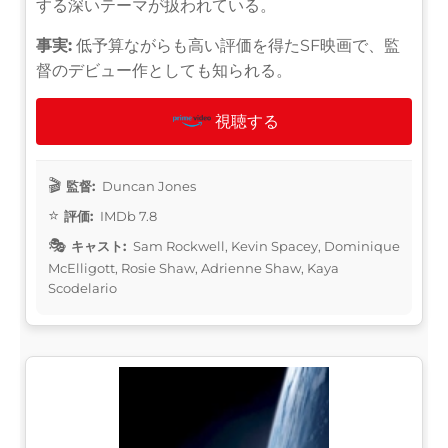
する深いテーマが扱われている。
事実:
低予算ながらも高い評価を得たSF映画で、監
督のデビュー作としても知られる。
視聴する
監督:
Duncan Jones
評価:
IMDb 7.8
キャスト:
Sam Rockwell, Kevin Spacey, Dominique
McElligott, Rosie Shaw, Adrienne Shaw, Kaya
Scodelario