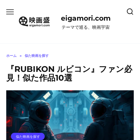
コ
ン
eigamori.com
テ
ン
テーマで巡る、映画宇宙
ツ
へ
ス
キ
ホーム
»
似た映画を探す
ッ
『RUBIKON ルビコン』ファン必
プ
見！似た作品10選
似た映画を探す