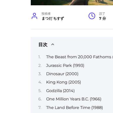
投稿者
読了
まつだ ちすず
7 分
目次
The Beast from 20,000 Fathoms (
Jurassic Park (1993)
Dinosaur (2000)
King Kong (2005)
Godzilla (2014)
One Million Years B.C. (1966)
The Land Before Time (1988)