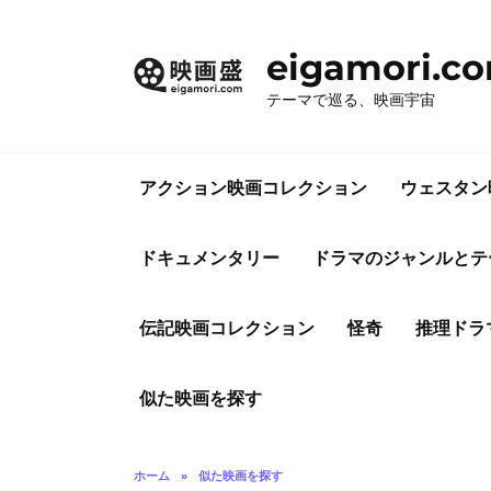
コ
ン
eigamori.c
テ
ン
テーマで巡る、映画宇宙
ツ
へ
ス
アクション映画コレクション
ウェスタン
キ
ッ
プ
ドキュメンタリー
ドラマのジャンルとテ
伝記映画コレクション
怪奇
推理ドラ
似た映画を探す
ホーム
»
似た映画を探す