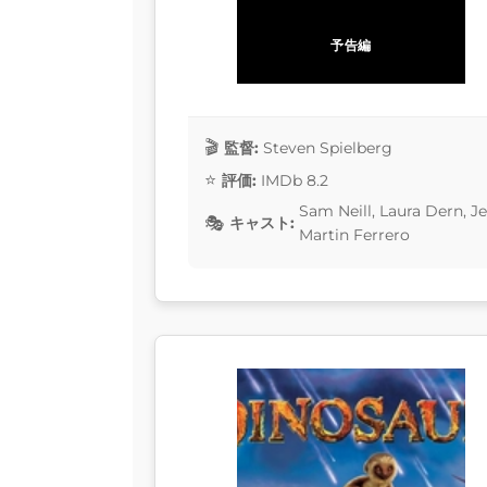
予告編
監督:
Steven Spielberg
評価:
IMDb 8.2
Sam Neill, Laura Dern, 
キャスト:
Martin Ferrero