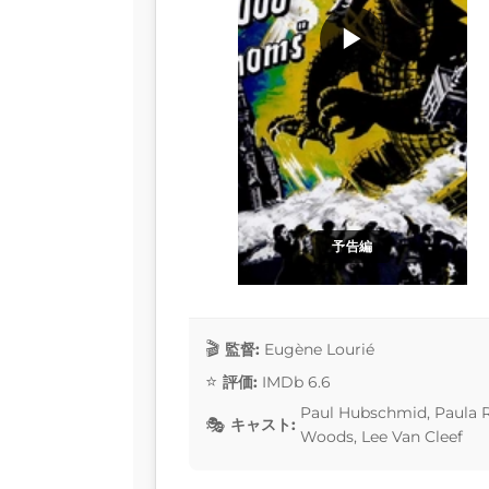
▶
予告編
監督:
Eugène Lourié
評価:
IMDb 6.6
Paul Hubschmid, Paula R
キャスト:
Woods, Lee Van Cleef