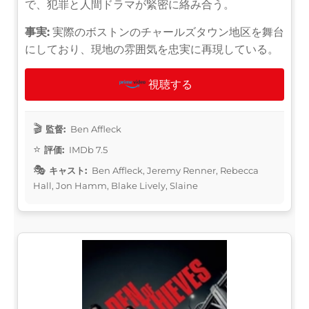
で、犯罪と人間ドラマが緊密に絡み合う。
事実:
実際のボストンのチャールズタウン地区を舞台
にしており、現地の雰囲気を忠実に再現している。
視聴する
監督:
Ben Affleck
評価:
IMDb 7.5
キャスト:
Ben Affleck, Jeremy Renner, Rebecca
Hall, Jon Hamm, Blake Lively, Slaine