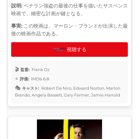
説明:
ベテラン強盗の最後の仕事を描いたサスペンス
映画で、緻密な計画が鍵となる。
事実:
この映画は、マーロン・ブランドが出演した最
後の映画作品である。
視聴する
監督:
Frank Oz
評価:
IMDb 6.8
キャスト:
Robert De Niro, Edward Norton, Marlon
Brando, Angela Bassett, Gary Farmer, Jamie Harrold