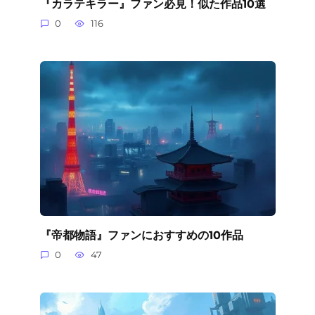
『カラテキラー』ファン必見！似た作品10選
0
116
『帝都物語』ファンにおすすめの10作品
0
47