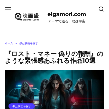
コ
ン
eigamori.com
テ
ン
テーマで巡る、映画宇宙
ツ
へ
ス
キ
ホーム
»
似た映画を探す
ッ
『ロスト・マネー 偽りの報酬』の
プ
ような緊張感あふれる作品10選
似た映画を探す