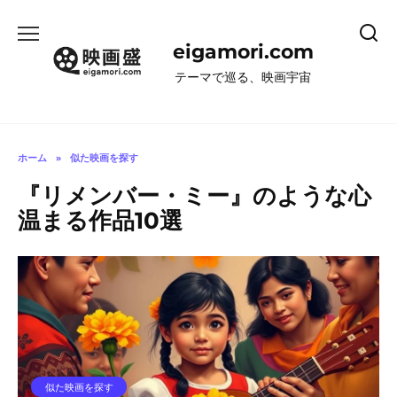
コ
ン
eigamori.com
テ
ン
テーマで巡る、映画宇宙
ツ
へ
ス
キ
ホーム
»
似た映画を探す
ッ
『リメンバー・ミー』のような心
プ
温まる作品10選
似た映画を探す