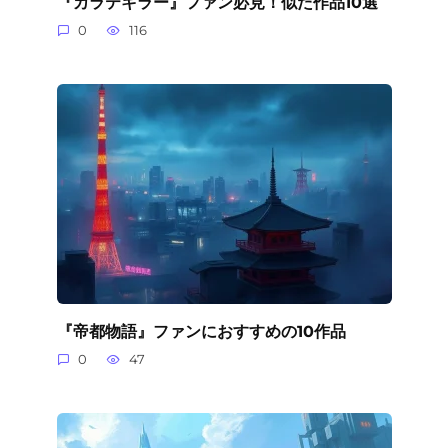
『カラテキラー』ファン必見！似た作品10選
0
116
『帝都物語』ファンにおすすめの10作品
0
47