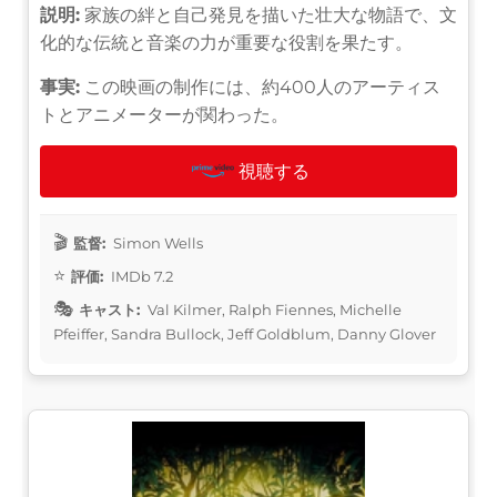
説明:
家族の絆と自己発見を描いた壮大な物語で、文
化的な伝統と音楽の力が重要な役割を果たす。
事実:
この映画の制作には、約400人のアーティス
トとアニメーターが関わった。
視聴する
監督:
Simon Wells
評価:
IMDb 7.2
キャスト:
Val Kilmer, Ralph Fiennes, Michelle
Pfeiffer, Sandra Bullock, Jeff Goldblum, Danny Glover