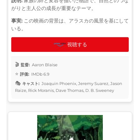
説明:
家族の絆と変容を描いた物語で、自然とのつな
がりと主人公の成長が重要なテーマ。
事実:
この映画の背景は、アラスカの風景を基にして
いる。
視聴する
監督:
Aaron Blaise
評価:
IMDb 6.9
キャスト:
Joaquin Phoenix, Jeremy Suarez, Jason
Raize, Rick Moranis, Dave Thomas, D. B. Sweeney