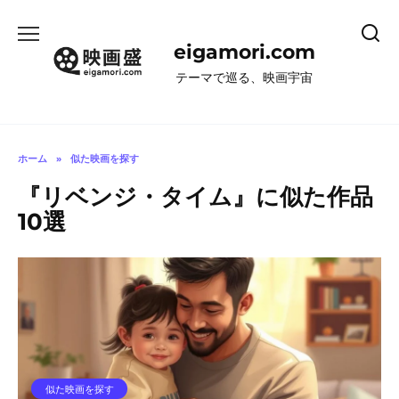
コ
ン
eigamori.com
テ
ン
テーマで巡る、映画宇宙
ツ
へ
ス
キ
ホーム
»
似た映画を探す
ッ
『リベンジ・タイム』に似た作品
プ
10選
似た映画を探す