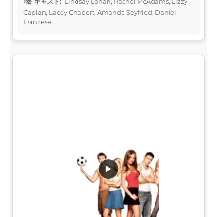
キャスト:
Lindsay Lohan, Rachel McAdams, Lizzy
Caplan, Lacey Chabert, Amanda Seyfried, Daniel
Franzese
▶