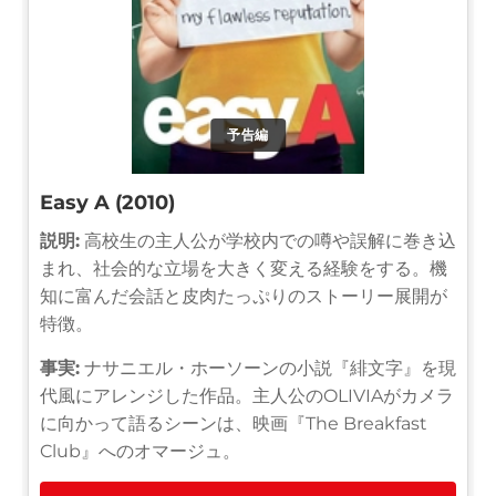
予告編
Easy A (2010)
説明:
高校生の主人公が学校内での噂や誤解に巻き込
まれ、社会的な立場を大きく変える経験をする。機
知に富んだ会話と皮肉たっぷりのストーリー展開が
特徴。
事実:
ナサニエル・ホーソーンの小説『緋文字』を現
代風にアレンジした作品。主人公のOLIVIAがカメラ
に向かって語るシーンは、映画『The Breakfast
Club』へのオマージュ。