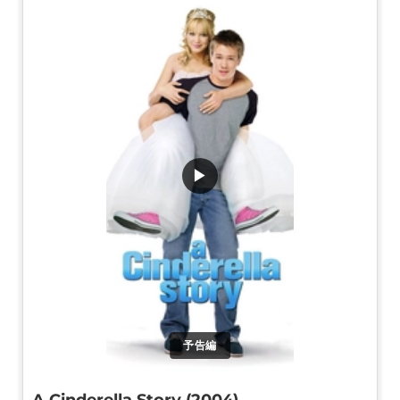
▶
予告編
A Cinderella Story (2004)