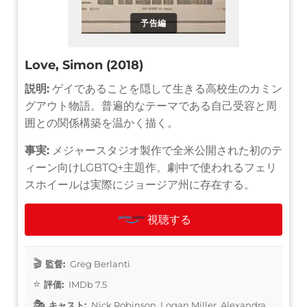
予告編
Love, Simon (2018)
説明:
ゲイであることを隠して生きる高校生のカミン
グアウト物語。普遍的なテーマである自己受容と周
囲との関係構築を温かく描く。
事実:
メジャースタジオ製作で全米公開された初のテ
ィーン向けLGBTQ+主題作。劇中で使われるフェリ
スホイールは実際にジョージア州に存在する。
視聴する
監督:
Greg Berlanti
評価:
IMDb 7.5
キャスト:
Nick Robinson, Logan Miller, Alexandra