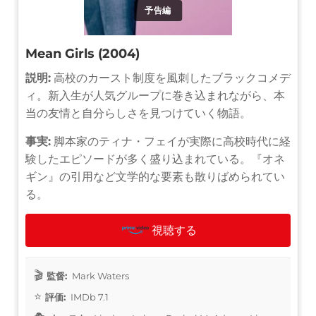
予告編
Mean Girls (2004)
説明:
高校のカースト制度を風刺したブラックコメデ
ィ。新入生が人気グループに巻き込まれながら、本
当の友情と自分らしさを見つけていく物語。
事実:
脚本家のティナ・フェイが実際に高校時代に経
験したエピソードが多く盛り込まれている。『オネ
ギン』の引用など文学的な要素も散りばめられてい
る。
視聴する
監督:
Mark Waters
評価:
IMDb 7.1