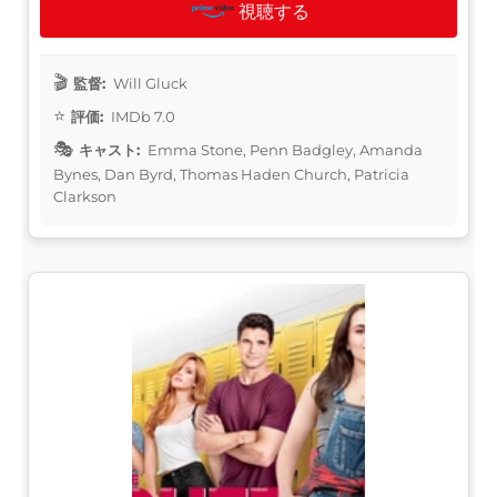
視聴する
監督:
Will Gluck
評価:
IMDb 7.0
キャスト:
Emma Stone, Penn Badgley, Amanda
Bynes, Dan Byrd, Thomas Haden Church, Patricia
Clarkson