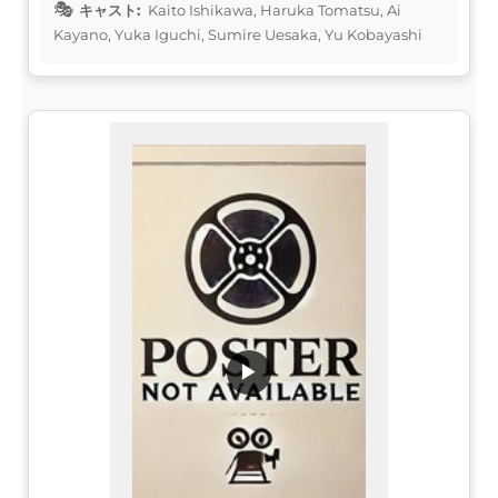
キャスト:
Kaito Ishikawa, Haruka Tomatsu, Ai
Kayano, Yuka Iguchi, Sumire Uesaka, Yu Kobayashi
▶