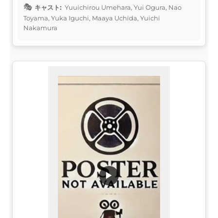
キャスト:
Yuuichirou Umehara, Yui Ogura, Nao
Toyama, Yuka Iguchi, Maaya Uchida, Yuichi
Nakamura
▶