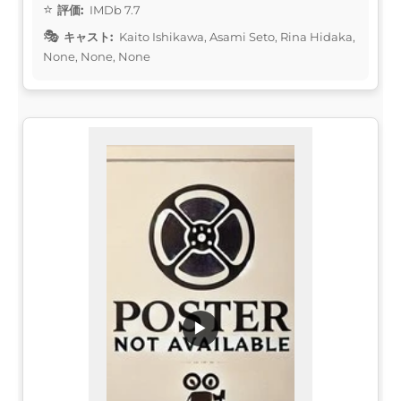
評価:
IMDb 7.7
キャスト:
Kaito Ishikawa, Asami Seto, Rina Hidaka,
None, None, None
▶