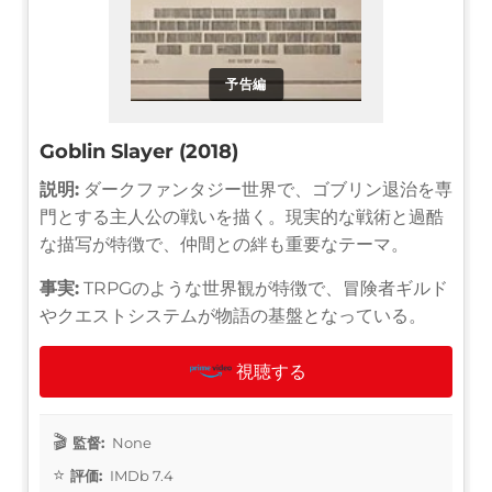
予告編
Goblin Slayer (2018)
説明:
ダークファンタジー世界で、ゴブリン退治を専
門とする主人公の戦いを描く。現実的な戦術と過酷
な描写が特徴で、仲間との絆も重要なテーマ。
事実:
TRPGのような世界観が特徴で、冒険者ギルド
やクエストシステムが物語の基盤となっている。
視聴する
監督:
None
評価:
IMDb 7.4