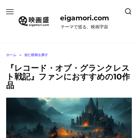
コ
ン
eigamori.com
テ
ン
テーマで巡る、映画宇宙
ツ
へ
ス
キ
ホーム
»
似た映画を探す
ッ
『レコード・オブ・グランクレス
プ
ト戦記』ファンにおすすめの10作
品