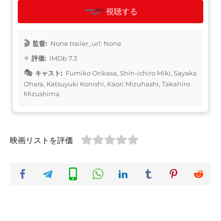
視聴する
監督:
None trailer_url: None
評価:
IMDb 7.3
キャスト:
Fumiko Orikasa, Shin-ichiro Miki, Sayaka
Ohara, Katsuyuki Konishi, Kaori Mizuhashi, Takahiro
Mizushima
映画リストを評価