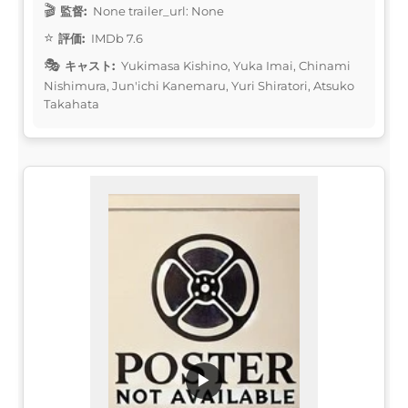
監督:
None trailer_url: None
評価:
IMDb 7.6
キャスト:
Yukimasa Kishino, Yuka Imai, Chinami
Nishimura, Jun'ichi Kanemaru, Yuri Shiratori, Atsuko
Takahata
▶