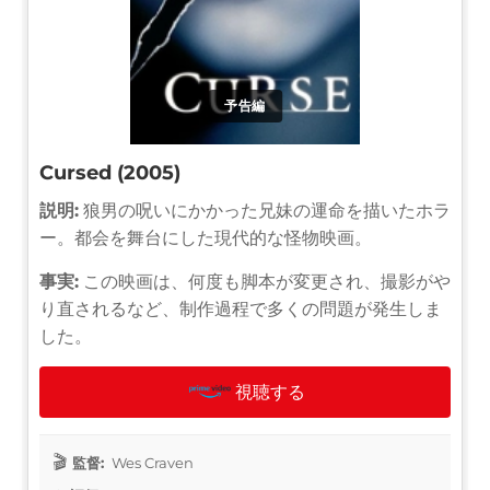
予告編
Cursed (2005)
説明:
狼男の呪いにかかった兄妹の運命を描いたホラ
ー。都会を舞台にした現代的な怪物映画。
事実:
この映画は、何度も脚本が変更され、撮影がや
り直されるなど、制作過程で多くの問題が発生しま
した。
視聴する
監督:
Wes Craven