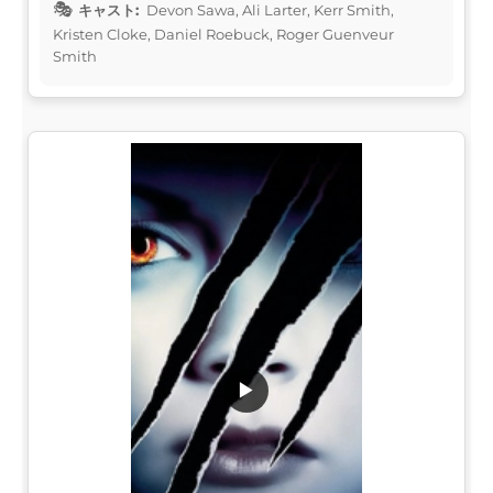
キャスト:
Devon Sawa, Ali Larter, Kerr Smith,
Kristen Cloke, Daniel Roebuck, Roger Guenveur
Smith
▶