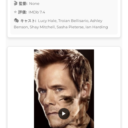
監督:
None
評価:
IMDb 7.4
キャスト:
Lucy Hale, Troian Bellisario, Ashley
Benson, Shay Mitchell, Sasha Pieterse, Ian Harding
▶