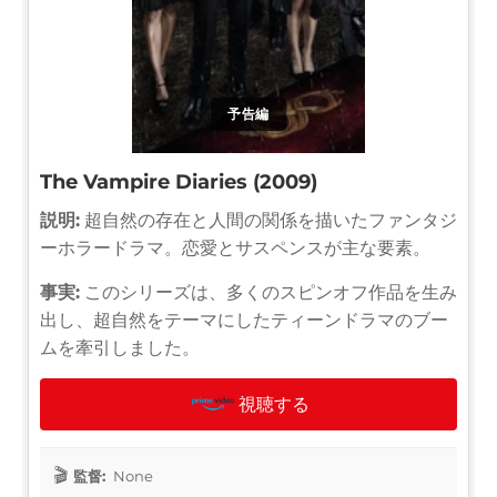
予告編
The Vampire Diaries (2009)
説明:
超自然の存在と人間の関係を描いたファンタジ
ーホラードラマ。恋愛とサスペンスが主な要素。
事実:
このシリーズは、多くのスピンオフ作品を生み
出し、超自然をテーマにしたティーンドラマのブー
ムを牽引しました。
視聴する
監督:
None