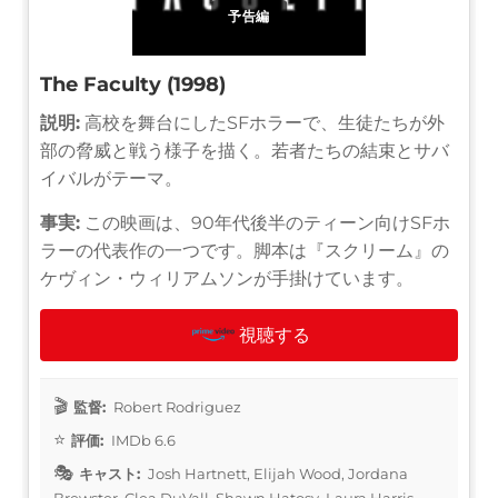
予告編
The Faculty (1998)
説明:
高校を舞台にしたSFホラーで、生徒たちが外
部の脅威と戦う様子を描く。若者たちの結束とサバ
イバルがテーマ。
事実:
この映画は、90年代後半のティーン向けSFホ
ラーの代表作の一つです。脚本は『スクリーム』の
ケヴィン・ウィリアムソンが手掛けています。
視聴する
監督:
Robert Rodriguez
評価:
IMDb 6.6
キャスト:
Josh Hartnett, Elijah Wood, Jordana
Brewster, Clea DuVall, Shawn Hatosy, Laura Harris