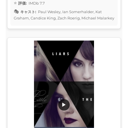
評価:
IMDb 7.7
キャスト:
Paul Wesley, Ian Somerhalder, Kat
Graham, Candice King, Zach Roerig, Michael Malarkey
▶