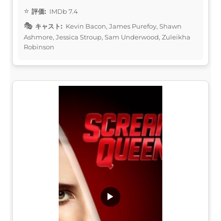
評価:
IMDb 7.4
キャスト:
Kevin Bacon, James Purefoy, Shawn
Ashmore, Jessica Stroup, Sam Underwood, Zuleikha
Robinson
▶