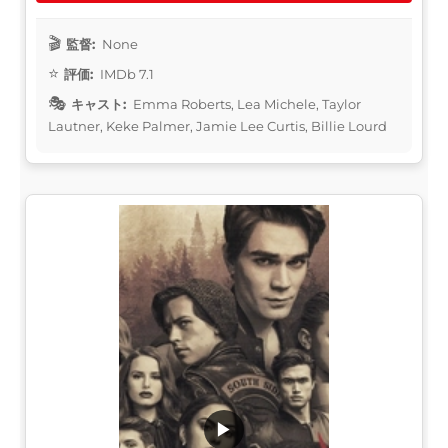
監督:
None
評価:
IMDb 7.1
キャスト:
Emma Roberts, Lea Michele, Taylor
Lautner, Keke Palmer, Jamie Lee Curtis, Billie Lourd
▶