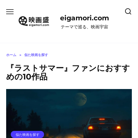
コ
ン
eigamori.com
テ
ン
テーマで巡る、映画宇宙
ツ
へ
ス
キ
ホーム
»
似た映画を探す
ッ
『ラストサマー』ファンにおすす
プ
めの10作品
似た映画を探す