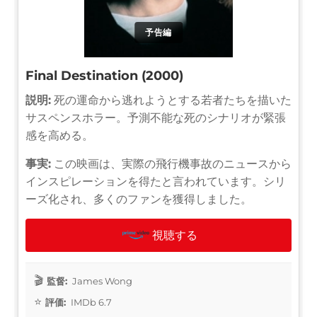
予告編
Final Destination (2000)
説明:
死の運命から逃れようとする若者たちを描いた
サスペンスホラー。予測不能な死のシナリオが緊張
感を高める。
事実:
この映画は、実際の飛行機事故のニュースから
インスピレーションを得たと言われています。シリ
ーズ化され、多くのファンを獲得しました。
視聴する
監督:
James Wong
評価:
IMDb 6.7