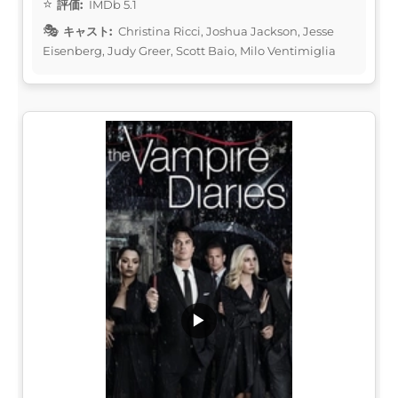
評価:
IMDb 5.1
キャスト:
Christina Ricci, Joshua Jackson, Jesse
Eisenberg, Judy Greer, Scott Baio, Milo Ventimiglia
▶