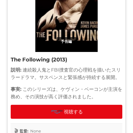
予告編
The Following (2013)
説明:
連続殺人鬼とFBI捜査官の心理戦を描いたスリ
ラードラマ。サスペンスと緊張感が持続する展開。
事実:
このシリーズは、ケヴィン・ベーコンが主演を
務め、その演技が高く評価されました。
視聴する
監督:
None