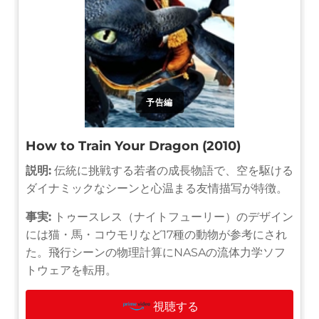
予告編
How to Train Your Dragon (2010)
説明:
伝統に挑戦する若者の成長物語で、空を駆ける
ダイナミックなシーンと心温まる友情描写が特徴。
事実:
トゥースレス（ナイトフューリー）のデザイン
には猫・馬・コウモリなど17種の動物が参考にされ
た。飛行シーンの物理計算にNASAの流体力学ソフ
トウェアを転用。
視聴する