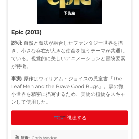
予告編
Epic (2013)
説明:
自然と魔法が融合したファンタジー世界を描
き、小さな存在が大きな使命を担うテーマが共通し
ている。視覚的に美しいアニメーションと冒険要素
が特徴。
事実:
原作はウィリアム・ジョイスの児童書『The
Leaf Men and the Brave Good Bugs』。森の微
小世界を精密に描写するため、実物の植物をスキャ
ンして使用した。
視聴する
監督:
Chris Wedge