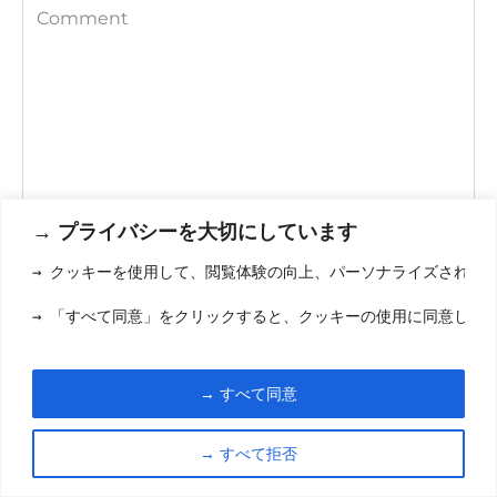
Comment
→ プライバシーを大切にしています
Save my name, email, and website in this browser for the
→ クッキーを使用して、閲覧体験の向上、パーソナライズされた
next time I comment.
→ 「すべて同意」をクリックすると、クッキーの使用に同意した
→ すべて同意
→ すべて拒否
利用規約
(りようきやく