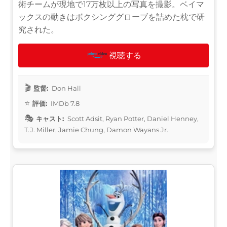
術チームが現地で17万枚以上の写真を撮影。ベイマ
ックスの動きはボクシンググローブを詰めた枕で研
究された。
視聴する
監督:
Don Hall
評価:
IMDb 7.8
キャスト:
Scott Adsit, Ryan Potter, Daniel Henney,
T.J. Miller, Jamie Chung, Damon Wayans Jr.