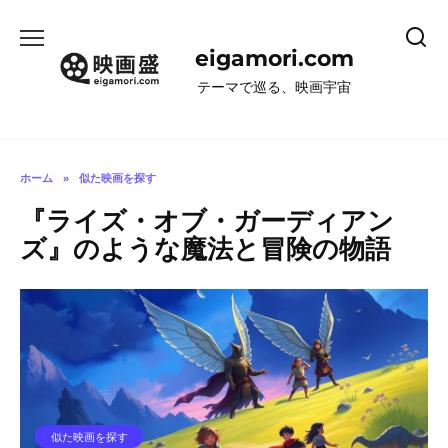
コ
ン
eigamori.com
テ
ン
テーマで巡る、映画宇宙
ツ
へ
ス
キ
ホーム
»
似た映画を探す
ッ
『ライズ・オブ・ガーディアン
プ
ズ』のような魔法と冒険の物語
似た映画を探す