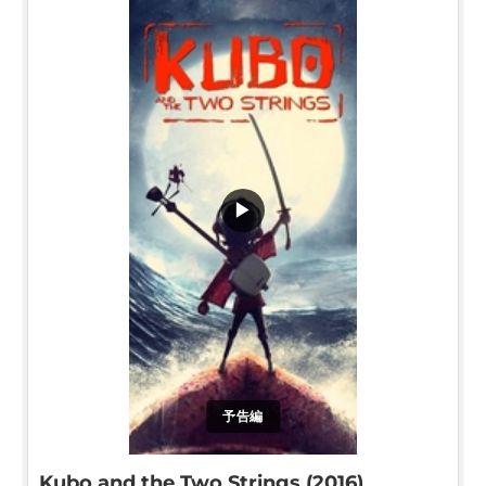
▶
予告編
Kubo and the Two Strings (2016)