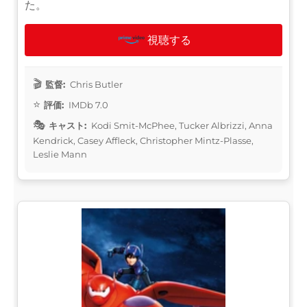
た。
視聴する
監督:
Chris Butler
評価:
IMDb 7.0
キャスト:
Kodi Smit-McPhee, Tucker Albrizzi, Anna
Kendrick, Casey Affleck, Christopher Mintz-Plasse,
Leslie Mann