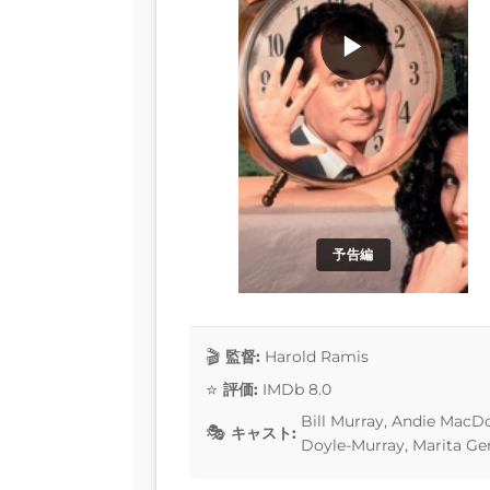
▶
予告編
監督:
Harold Ramis
評価:
IMDb 8.0
Bill Murray, Andie MacDo
キャスト:
Doyle-Murray, Marita Ge