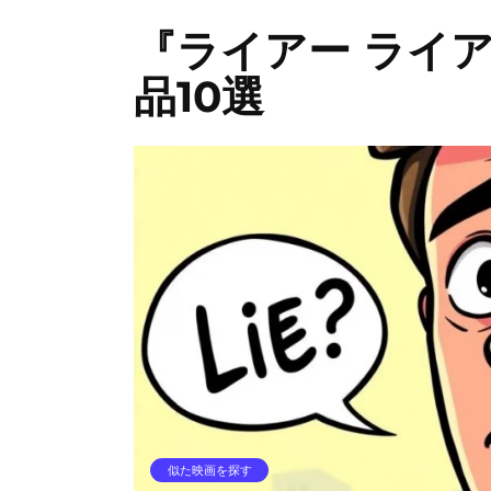
『ライアー ライ
品10選
似た映画を探す