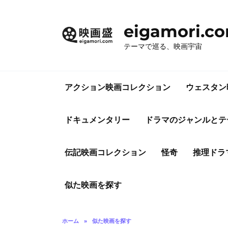
コ
ン
eigamori.c
テ
ン
テーマで巡る、映画宇宙
ツ
へ
ス
アクション映画コレクション
ウェスタン
キ
ッ
プ
ドキュメンタリー
ドラマのジャンルとテ
伝記映画コレクション
怪奇
推理ドラ
似た映画を探す
ホーム
»
似た映画を探す