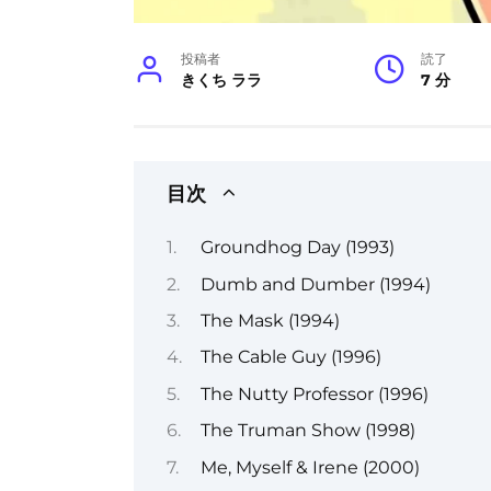
投稿者
読了
きくち ララ
7 分
目次
Groundhog Day (1993)
Dumb and Dumber (1994)
The Mask (1994)
The Cable Guy (1996)
The Nutty Professor (1996)
The Truman Show (1998)
Me, Myself & Irene (2000)