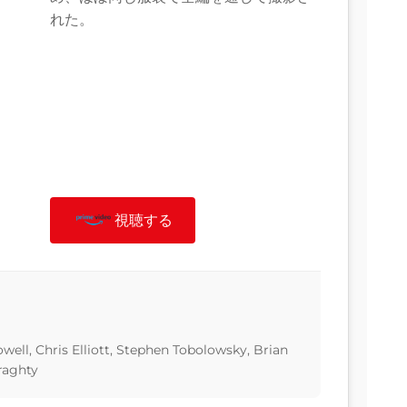
れた。
視聴する
well, Chris Elliott, Stephen Tobolowsky, Brian
raghty