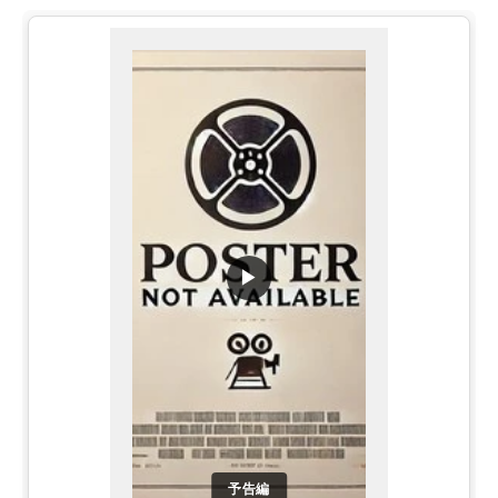
▶
予告編