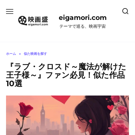
コ
ン
eigamori.com
テ
ン
テーマで巡る、映画宇宙
ツ
へ
ス
キ
ホーム
»
似た映画を探す
ッ
『ラブ・クロスド～魔法が解けた
プ
王子様～』ファン必見！似た作品
10選