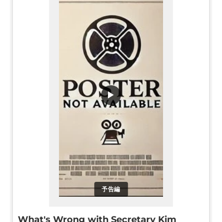
▶
予告編
What's Wrong with Secretary Kim