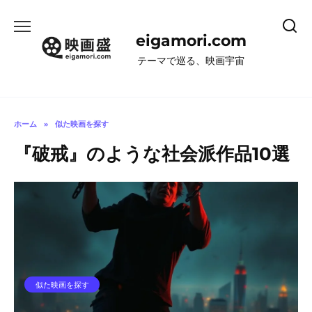
コ
ン
eigamori.com
テ
ン
テーマで巡る、映画宇宙
ツ
へ
ス
キ
ホーム
»
似た映画を探す
ッ
『破戒』のような社会派作品10選
プ
似た映画を探す