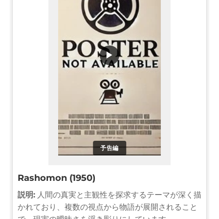
▶
予告編
Rashomon (1950)
説明:
人間の真実と主観性を探求するテーマが深く描
かれており、複数の視点から物語が展開されること