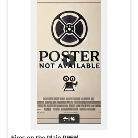
▶
予告編
Fires on the Plain (1959)