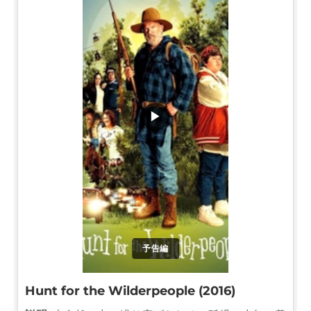
▶
予告編
Hunt for the Wilderpeople (2016)