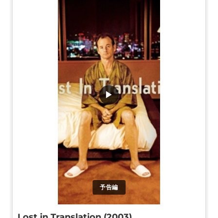
▶
予告編
Lost in Translation (2003)