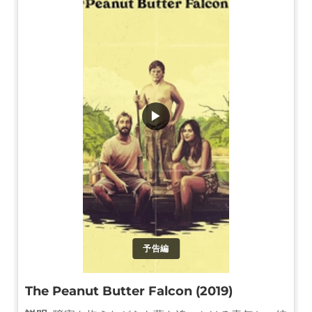
▶
予告編
The Peanut Butter Falcon (2019)