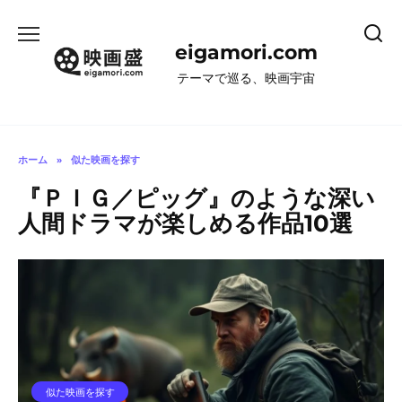
コ
ン
eigamori.com
テ
ン
テーマで巡る、映画宇宙
ツ
へ
ス
キ
ホーム
»
似た映画を探す
ッ
『ＰＩＧ／ピッグ』のような深い
プ
人間ドラマが楽しめる作品10選
似た映画を探す