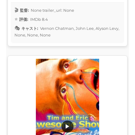
監督:
None trailer_url: None
評価:
IMDb 8.4
キャスト:
Vernon Chatman, John Lee, Alyson Levy,
None, None, None
▶