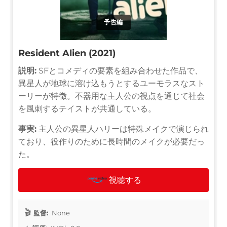
予告編
Resident Alien (2021)
説明:
SFとコメディの要素を組み合わせた作品で、
異星人が地球に溶け込もうとするユーモラスなスト
ーリーが特徴。不器用な主人公の視点を通じて社会
を風刺するテイストが共通している。
事実:
主人公の異星人ハリーは特殊メイクで演じられ
ており、役作りのために長時間のメイクが必要だっ
た。
視聴する
監督:
None