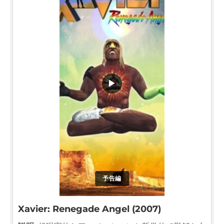
▶
予告編
Xavier: Renegade Angel (2007)