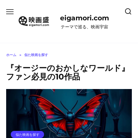
コ
ン
eigamori.com
テ
ン
テーマで巡る、映画宇宙
ツ
へ
ス
キ
ホーム
»
似た映画を探す
ッ
『オージーのおかしなワールド』
プ
ファン必見の10作品
似た映画を探す