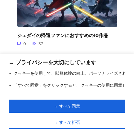
ジェダイの帰還ファンにおすすめの10作品
0
37
→ プライバシーを大切にしています
コメントを追加
→ クッキーを使用して、閲覧体験の向上、パーソナライズされた
→ 「すべて同意」をクリックすると、クッキーの使用に同意した
Name
Comment
→ すべて同意
→ すべて拒否