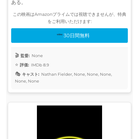
ある。
この映画はAmazonプライムでは視聴できませんが、特典
をご利用いただけます:
30日間無料
監督:
None
評価:
IMDb 8.9
キャスト:
Nathan Fielder, None, None, None,
None, None