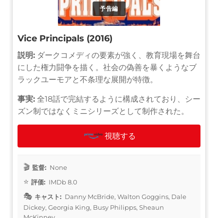
予告編
Vice Principals (2016)
説明:
ダークコメディの要素が強く、教育現場を舞台
にした権力闘争を描く。社会の偽善を暴くようなブ
ラックユーモアと不条理な展開が特徴。
事実:
全18話で完結するように構成されており、シー
ズン制ではなくミニシリーズとして制作された。
視聴する
監督:
None
評価:
IMDb 8.0
キャスト:
Danny McBride, Walton Goggins, Dale
Dickey, Georgia King, Busy Philipps, Sheaun
McKinney