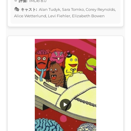
評価:
IMDb 8.0
キャスト:
Alan Tudyk, Sara Tomko, Corey Reynolds,
Alice Wetterlund, Levi Fiehler, Elizabeth Bowen
▶