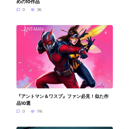
めの10作品
0
36
『アントマン＆ワスプ』ファン必見！似た作
品10選
0
116