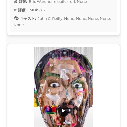
監督:
Eric Wareheim trailer_url: None
評価:
IMDb 8.6
キャスト:
John C. Reilly, None, None, None, None,
None
▶