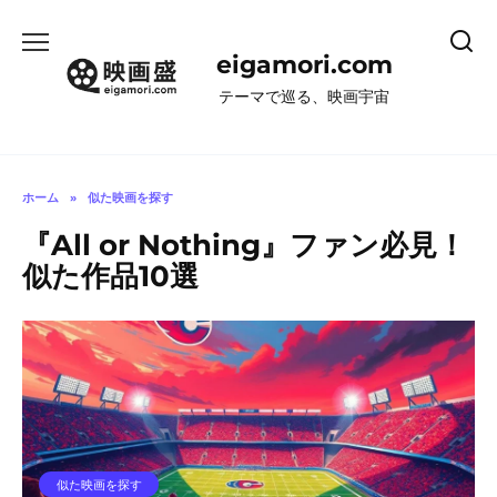
コ
ン
eigamori.com
テ
ン
テーマで巡る、映画宇宙
ツ
へ
ス
キ
ホーム
»
似た映画を探す
ッ
『All or Nothing』ファン必見！
プ
似た作品10選
似た映画を探す