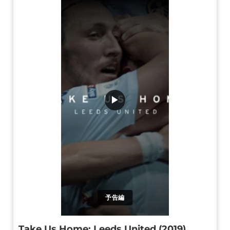
▶
予告編
Take Us Home: Leeds United (2019)