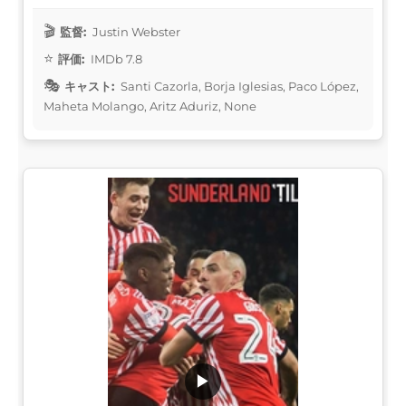
監督:
Justin Webster
評価:
IMDb 7.8
キャスト:
Santi Cazorla, Borja Iglesias, Paco López,
Maheta Molango, Aritz Aduriz, None
▶