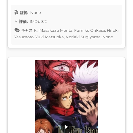
監督:
None
評価:
IMDb 8.2
キャスト:
Masakazu Morita, Fumiko Orikasa, Hiroki
Yasumoto, Yuki Matsuoka, Noriaki Sugiyama, None
▶