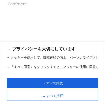
Comment
→ プライバシーを大切にしています
Save my name, email, and website in this browser for the
→ クッキーを使用して、閲覧体験の向上、パーソナライズされた
next time I comment.
→ 「すべて同意」をクリックすると、クッキーの使用に同意した
→ すべて同意
→ すべて拒否
利用規約
(りようきやく