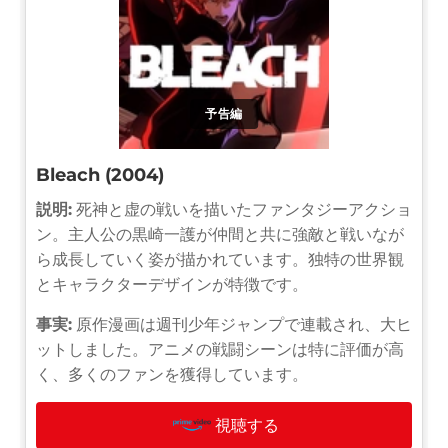
予告編
Bleach (2004)
説明:
死神と虚の戦いを描いたファンタジーアクショ
ン。主人公の黒崎一護が仲間と共に強敵と戦いなが
ら成長していく姿が描かれています。独特の世界観
とキャラクターデザインが特徴です。
事実:
原作漫画は週刊少年ジャンプで連載され、大ヒ
ットしました。アニメの戦闘シーンは特に評価が高
く、多くのファンを獲得しています。
視聴する