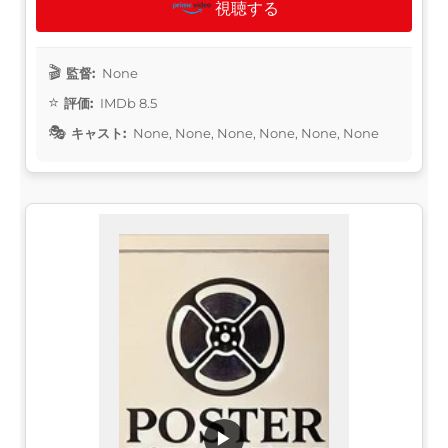
視聴する
監督:
None
評価:
IMDb 8.5
キャスト:
None, None, None, None, None, None
▶