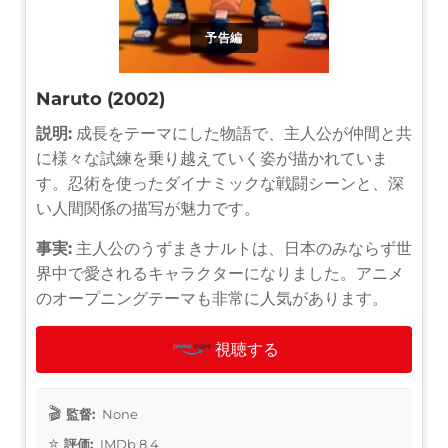
予告編
Naruto (2002)
説明:
成長をテーマにした物語で、主人公が仲間と共
に様々な試練を乗り越えていく姿が描かれていま
す。忍術を使ったダイナミックな戦闘シーンと、深
い人間関係の描写が魅力です。
事実:
主人公のうずまきナルトは、日本のみならず世
界中で愛されるキャラクターになりました。アニメ
のオープニングテーマも非常に人気があります。
視聴する
監督:
None
評価:
IMDb 8.4