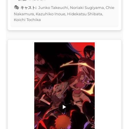
キャスト:
Junko Takeuchi, Noriaki Sugiyama, Chie
Nakamura, Kazuhiko Inoue, Hidekatsu Shibata,
Koichi Tochika
▶