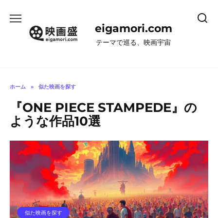
コ
ン
eigamori.com
テ
ン
テーマで巡る、映画宇宙
ツ
へ
ス
キ
ホーム
»
似た映画を探す
ッ
『ONE PIECE STAMPEDE』の
プ
ような作品10選
似た映画を探す