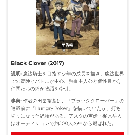
予告編
Black Clover (2017)
説明:
魔法騎士を目指す少年の成長を描き、魔法世界
での冒険とバトルが中心。熱血主人公と個性豊かな
仲間たちの絆が物語を牽引。
事実:
作者の田畠裕基は、『ブラッククローバー』の
連載前に『Hungry Joker』を描いていたが、打ち
切りになった経験がある。アスタの声優・梶原岳人
はオーディションで約200人の中から選ばれた。