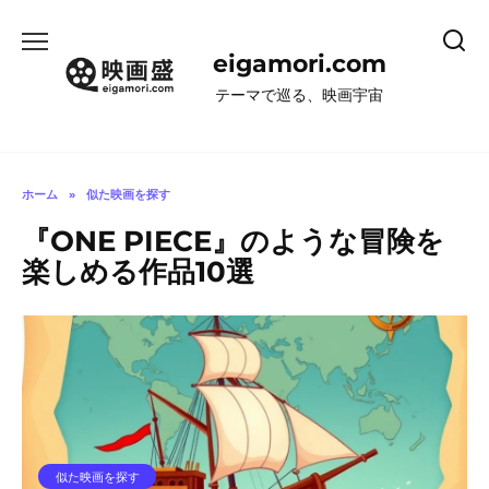
コ
ン
eigamori.com
テ
ン
テーマで巡る、映画宇宙
ツ
へ
ス
キ
ホーム
»
似た映画を探す
ッ
『ONE PIECE』のような冒険を
プ
楽しめる作品10選
似た映画を探す