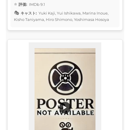
評価:
IMDb 9.1
キャスト:
Yuki Kaji, Yui Ishikawa, Marina Inoue,
Kisho Taniyama, Hiro Shimono, Yoshimasa Hosoya
▶