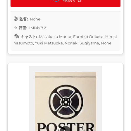
視聴する
監督:
None
評価:
IMDb 8.2
キャスト:
Masakazu Morita, Fumiko Orikasa, Hiroki
Yasumoto, Yuki Matsuoka, Noriaki Sugiyama, None