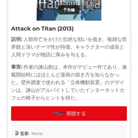
予告編
Attack on Titan (2013)
説明:
人類存亡をかけた壮絶な戦いを描き、複雑な世
界観と深いテーマ性が特徴。キャラクターの成長と
人間ドラマが物語に厚みを与える。
事実:
作者の諫山創は、本作がデビュー作であり、連
載開始時にはほとんど漫画の描き方を知らなかっ
た。壁外調査で使われる「立体機動装置」のデザイ
ンは、諫山がアルバイトしていたインターネットカ
フェの椅子からヒントを得た。
視聴する
監督:
None