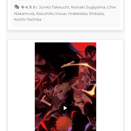
キャスト:
Junko Takeuchi, Noriaki Sugiyama, Chie
Nakamura, Kazuhiko Inoue, Hidekatsu Shibata,
Koichi Tochika
▶