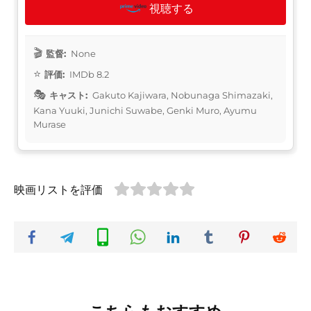
視聴する
監督:
None
評価:
IMDb 8.2
キャスト:
Gakuto Kajiwara, Nobunaga Shimazaki,
Kana Yuuki, Junichi Suwabe, Genki Muro, Ayumu
Murase
映画リストを評価