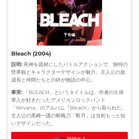
予告編
Bleach (2004)
説明:
死神を題材にしたバトルアクションで、独特の
世界観とキャラクターデザインが魅力。主人公の急
成長と仲間たちとの絆が物語の中心。
事実:
「BLEACH」というタイトルは、作者の久保
帯人が好きだったアメリカンロックバンド
「Nirvana」のアルバム『Bleach』から取られた。
主人公の黒崎一護の斬魄刀「斬月」は当初もっと短
いデザインだった。