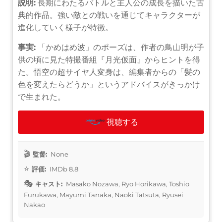
説明:
長期にわたるバトルと主人公の成長を描いた古
典的作品。強い敵との戦いを通じてキャラクターが
進化していく様子が特徴。
事実:
「かめはめ波」のポーズは、作者の鳥山明が子
供の頃に見た特撮番組『月光仮面』からヒントを得
た。悟空の超サイヤ人変身は、編集者からの「髪の
色を変えたらどうか」というアドバイスがきっかけ
で生まれた。
視聴する
監督:
None
評価:
IMDb 8.8
キャスト:
Masako Nozawa, Ryo Horikawa, Toshio
Furukawa, Mayumi Tanaka, Naoki Tatsuta, Ryusei
Nakao