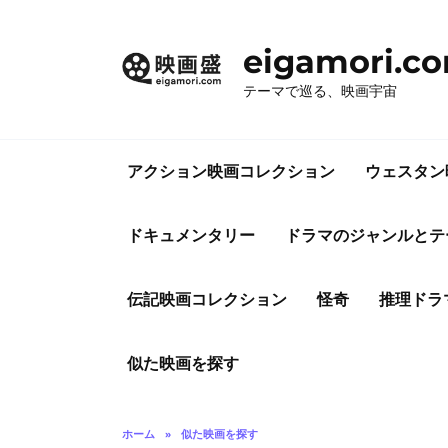
コ
ン
eigamori.c
テ
ン
テーマで巡る、映画宇宙
ツ
へ
ス
アクション映画コレクション
ウェスタン
キ
ッ
プ
ドキュメンタリー
ドラマのジャンルとテ
伝記映画コレクション
怪奇
推理ドラ
似た映画を探す
ホーム
»
似た映画を探す