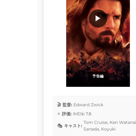
▶
予告編
監督:
Edward Zwick
評価:
IMDb 7.8
Tom Cruise, Ken Watanab
キャスト:
Sanada, Koyuki