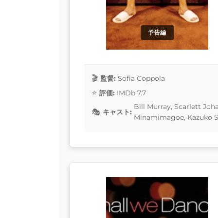
予告編
監督:
Sofia Coppola
評価:
IMDb 7.7
Bill Murray, Scarlett Jo
キャスト:
Minamimagoe, Kazuko Sh