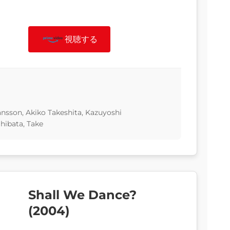
視聴する
hansson, Akiko Takeshita, Kazuyoshi
ibata, Take
Shall We Dance?
(2004)