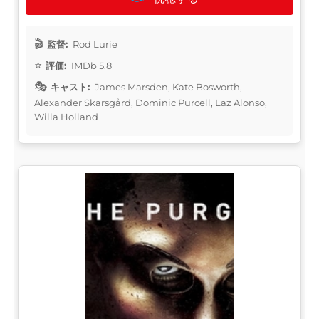
監督:
Rod Lurie
評価:
IMDb 5.8
キャスト:
James Marsden, Kate Bosworth,
Alexander Skarsgård, Dominic Purcell, Laz Alonso,
Willa Holland