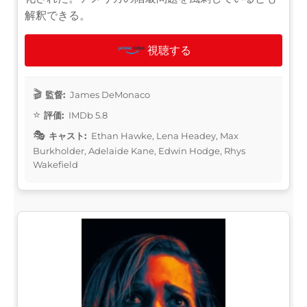
解釈できる。
視聴する
監督:
James DeMonaco
評価:
IMDb 5.8
キャスト:
Ethan Hawke, Lena Headey, Max
Burkholder, Adelaide Kane, Edwin Hodge, Rhys
Wakefield