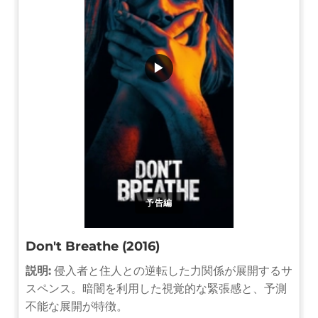
▶
予告編
Don't Breathe (2016)
説明:
侵入者と住人との逆転した力関係が展開するサ
スペンス。暗闇を利用した視覚的な緊張感と、予測
不能な展開が特徴。