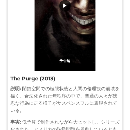
▶
予告編
The Purge (2013)
説明:
閉鎖空間での極限状態と人間の倫理観の崩壊を
描く。合法化された無秩序の中で、普通の人々が残
忍な行為に走る様子がサスペンスフルに表現されて
いる。
事実:
低予算で制作されながら大ヒットし、シリーズ
化された。アメリカの階級問題を風刺しているとも