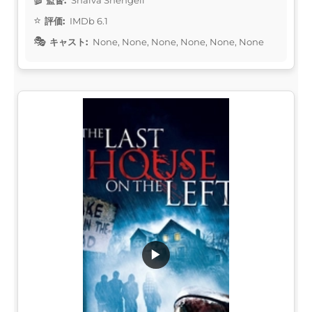
評価:
IMDb 6.1
キャスト:
None, None, None, None, None, None
▶