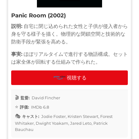
Panic Room (2002)
説明:
自宅に閉じ込められた女性と子供が侵入者から
身を守る様子を描く。物理的な閉鎖空間と技術的な
防衛手段が緊張を高める。
事実:
ほぼリアルタイムで進行する物語構成。セット
は家全体が回転する仕組みで作られた。
視聴する
監督:
David Fincher
評価:
IMDb 6.8
キャスト:
Jodie Foster, Kristen Stewart, Forest
Whitaker, Dwight Yoakam, Jared Leto, Patrick
Bauchau