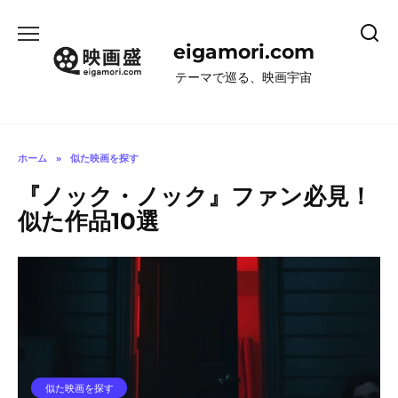
コ
ン
eigamori.com
テ
ン
テーマで巡る、映画宇宙
ツ
へ
ス
キ
ホーム
»
似た映画を探す
ッ
『ノック・ノック』ファン必見！
プ
似た作品10選
似た映画を探す