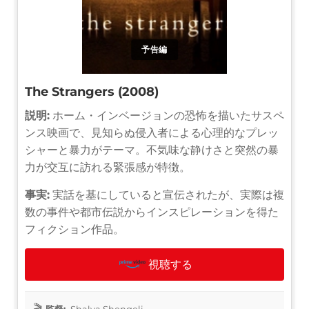
予告編
The Strangers (2008)
説明:
ホーム・インベージョンの恐怖を描いたサスペ
ンス映画で、見知らぬ侵入者による心理的なプレッ
シャーと暴力がテーマ。不気味な静けさと突然の暴
力が交互に訪れる緊張感が特徴。
事実:
実話を基にしていると宣伝されたが、実際は複
数の事件や都市伝説からインスピレーションを得た
フィクション作品。
視聴する
監督:
Shalva Shengeli