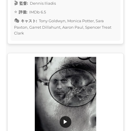
監督:
Dennis Iliadis
評価:
IMDb 6.5
キャスト:
Tony Goldwyn, Monica Potter, Sara
Paxton, Garret Dillahunt, Aaron Paul, Spencer Treat
Clark
▶