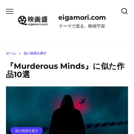
コ
ン
eigamori.com
テ
ン
テーマで巡る、映画宇宙
ツ
へ
ス
キ
ホーム
»
似た映画を探す
ッ
『Murderous Minds』に似た作
プ
品10選
似た映画を探す