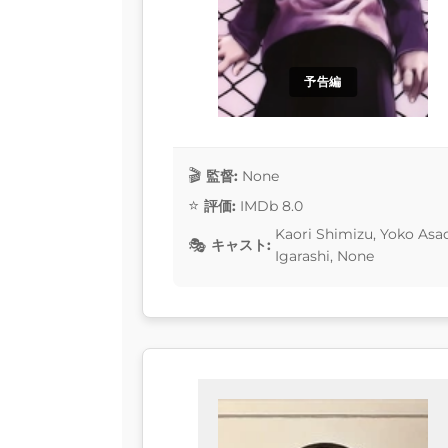
予告編
監督:
None
評価:
IMDb 8.0
Kaori Shimizu, Yoko Asa
キャスト:
Igarashi, None