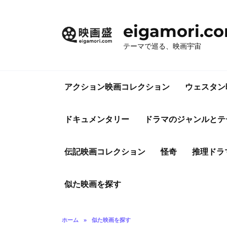
コ
ン
eigamori.c
テ
ン
テーマで巡る、映画宇宙
ツ
へ
ス
アクション映画コレクション
ウェスタン
キ
ッ
プ
ドキュメンタリー
ドラマのジャンルとテ
伝記映画コレクション
怪奇
推理ドラ
似た映画を探す
ホーム
»
似た映画を探す