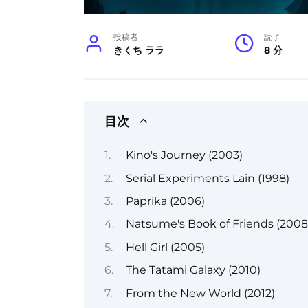
投稿者
読了
きくち ララ
8 分
目次
Kino's Journey (2003)
Serial Experiments Lain (1998)
Paprika (2006)
Natsume's Book of Friends (2008
Hell Girl (2005)
The Tatami Galaxy (2010)
From the New World (2012)