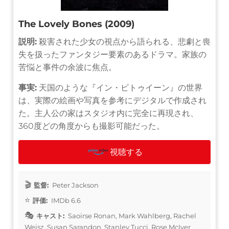
The Lovely Bones (2009)
説明:
殺害された少女の視点から語られる、悲劇と喪
失を扱ったファンタジー要素のあるドラマ。家族の
苦悩と事件の余波に焦点。
事実:
天国のような『イン・ビトゥイーン』の世界
は、実際の絵画や写真を参考にデジタルで作成され
た。主人公の家はスタジオ内に完全に再現され、
360度どの角度からも撮影可能だった。
視聴する
監督:
Peter Jackson
評価:
IMDb 6.6
キャスト:
Saoirse Ronan, Mark Wahlberg, Rachel
Weisz, Susan Sarandon, Stanley Tucci, Rose McIver