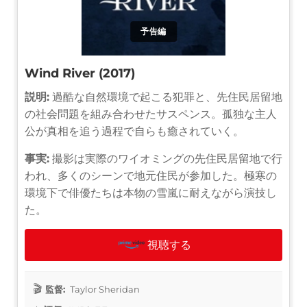
予告編
Wind River (2017)
説明:
過酷な自然環境で起こる犯罪と、先住民居留地
の社会問題を組み合わせたサスペンス。孤独な主人
公が真相を追う過程で自らも癒されていく。
事実:
撮影は実際のワイオミングの先住民居留地で行
われ、多くのシーンで地元住民が参加した。極寒の
環境下で俳優たちは本物の雪嵐に耐えながら演技し
た。
視聴する
監督:
Taylor Sheridan