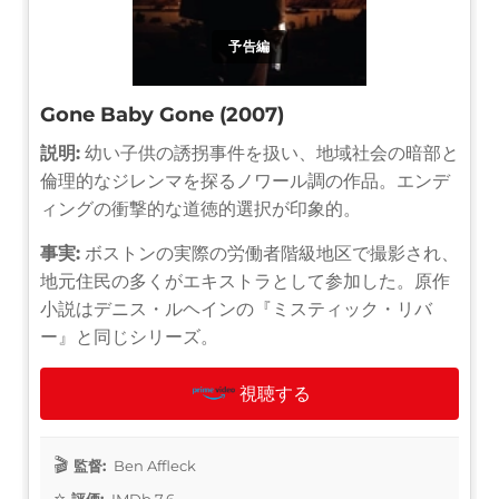
予告編
Gone Baby Gone (2007)
説明:
幼い子供の誘拐事件を扱い、地域社会の暗部と
倫理的なジレンマを探るノワール調の作品。エンデ
ィングの衝撃的な道徳的選択が印象的。
事実:
ボストンの実際の労働者階級地区で撮影され、
地元住民の多くがエキストラとして参加した。原作
小説はデニス・ルヘインの『ミスティック・リバ
ー』と同じシリーズ。
視聴する
監督:
Ben Affleck
評価:
IMDb 7.6