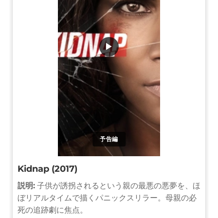
▶
予告編
Kidnap (2017)
説明:
子供が誘拐されるという親の最悪の悪夢を、ほ
ぼリアルタイムで描くパニックスリラー。母親の必
死の追跡劇に焦点。