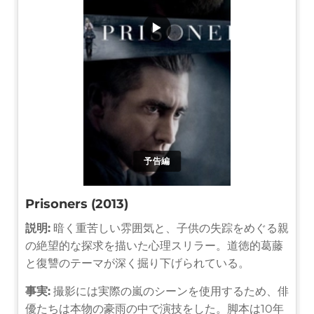
▶
予告編
Prisoners (2013)
説明:
暗く重苦しい雰囲気と、子供の失踪をめぐる親
の絶望的な探求を描いた心理スリラー。道徳的葛藤
と復讐のテーマが深く掘り下げられている。
事実:
撮影には実際の嵐のシーンを使用するため、俳
優たちは本物の豪雨の中で演技をした。脚本は10年