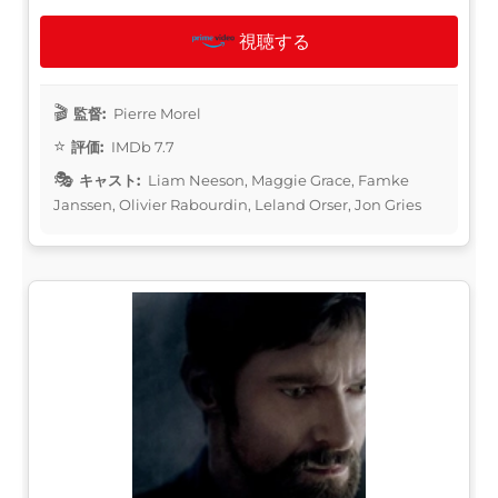
視聴する
監督:
Pierre Morel
評価:
IMDb 7.7
キャスト:
Liam Neeson, Maggie Grace, Famke
Janssen, Olivier Rabourdin, Leland Orser, Jon Gries