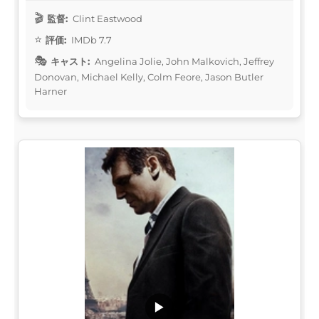
監督:
Clint Eastwood
評価:
IMDb 7.7
キャスト:
Angelina Jolie, John Malkovich, Jeffrey
Donovan, Michael Kelly, Colm Feore, Jason Butler
Harner
▶