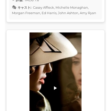
キャスト:
Casey Affleck, Michelle Monaghan,
Morgan Freeman, Ed Harris, John Ashton, Amy Ryan
▶