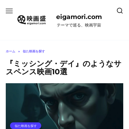
コ
ン
eigamori.com
テ
ン
テーマで巡る、映画宇宙
ツ
へ
ス
キ
ホーム
»
似た映画を探す
ッ
『ミッシング・デイ』のようなサ
プ
スペンス映画10選
似た映画を探す