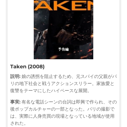
予告編
Taken (2008)
説明:
娘の誘拐を阻止するため、元スパイの父親がパ
リの地下社会と戦うアクションスリラー。家族愛と
復讐をテーマにしたハイペースな展開。
事実:
有名な電話シーンの台詞は即興で作られ、その
後ポップカルチャーの一部となった。パリの撮影で
は、実際に人身売買の現場となっている地域が使用
された。