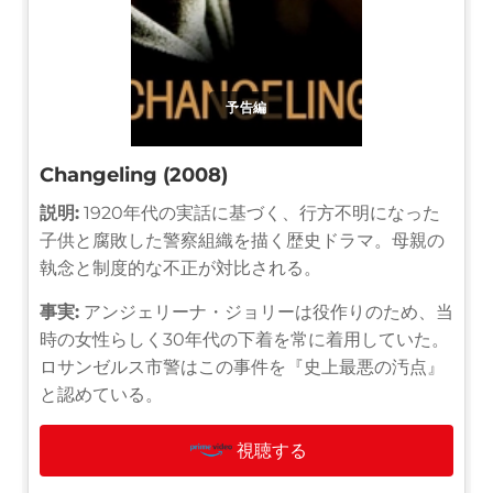
予告編
Changeling (2008)
説明:
1920年代の実話に基づく、行方不明になった
子供と腐敗した警察組織を描く歴史ドラマ。母親の
執念と制度的な不正が対比される。
事実:
アンジェリーナ・ジョリーは役作りのため、当
時の女性らしく30年代の下着を常に着用していた。
ロサンゼルス市警はこの事件を『史上最悪の汚点』
と認めている。
視聴する