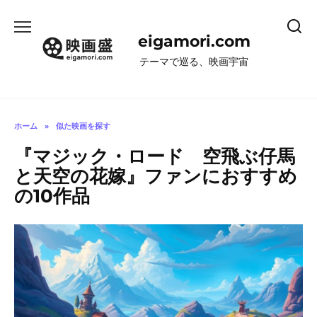
コ
ン
eigamori.com
テ
ン
テーマで巡る、映画宇宙
ツ
へ
ス
キ
ホーム
»
似た映画を探す
ッ
『マジック・ロード 空飛ぶ仔馬
プ
と天空の花嫁』ファンにおすすめ
の10作品