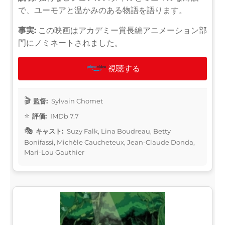
で、ユーモアと温かみのある物語を語ります。
事実:
この映画はアカデミー賞長編アニメーション部
門にノミネートされました。
視聴する
監督:
Sylvain Chomet
評価:
IMDb 7.7
キャスト:
Suzy Falk, Lina Boudreau, Betty
Bonifassi, Michèle Caucheteux, Jean-Claude Donda,
Mari-Lou Gauthier