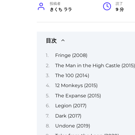
投稿者
読了
きくち ララ
9 分
目次
Fringe (2008)
The Man in the High Castle (2015)
The 100 (2014)
12 Monkeys (2015)
The Expanse (2015)
Legion (2017)
Dark (2017)
Undone (2019)