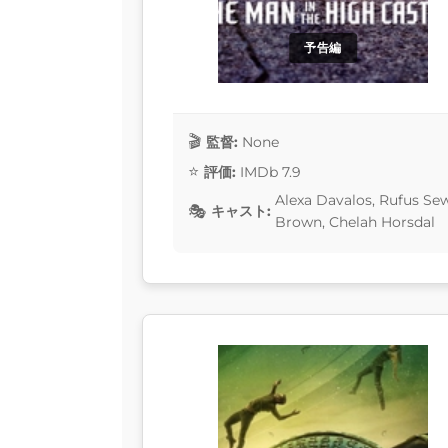
予告編
監督:
None
評価:
IMDb 7.9
Alexa Davalos, Rufus Sew
キャスト:
Brown, Chelah Horsdal