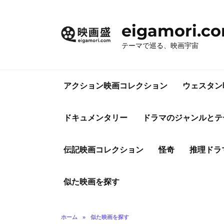
コ
ン
eigamori.c
テ
ン
テーマで巡る、映画宇宙
ツ
へ
ス
アクション映画コレクション
ウェスタン
キ
ッ
プ
ドキュメンタリー
ドラマのジャンルとテ
伝記映画コレクション
怪奇
推理ドラ
似た映画を探す
ホーム
»
似た映画を探す