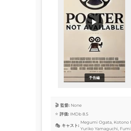
▶
予告編
監督:
None
評価:
IMDb 8.5
Megumi Ogata, Kotono M
キャスト:
Yuriko Yamaguchi, Fumih