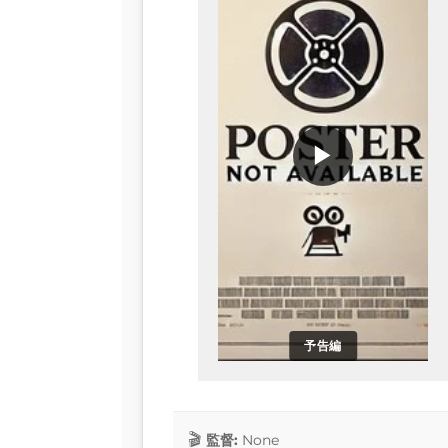
▶
予告編
監督:
None