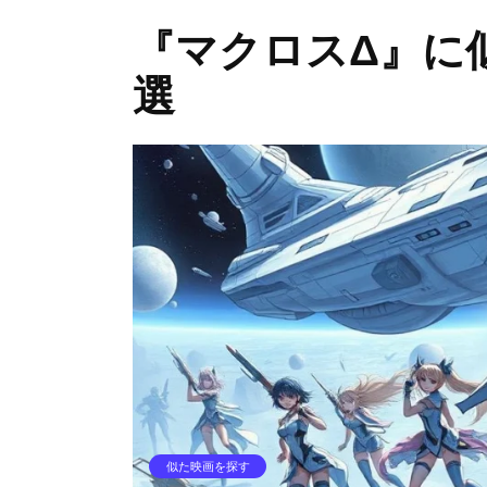
『マクロスΔ』に似
選
似た映画を探す