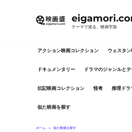
コ
ン
eigamori.c
テ
ン
テーマで巡る、映画宇宙
ツ
へ
ス
アクション映画コレクション
ウェスタン
キ
ッ
プ
ドキュメンタリー
ドラマのジャンルとテ
伝記映画コレクション
怪奇
推理ドラ
似た映画を探す
ホーム
»
似た映画を探す