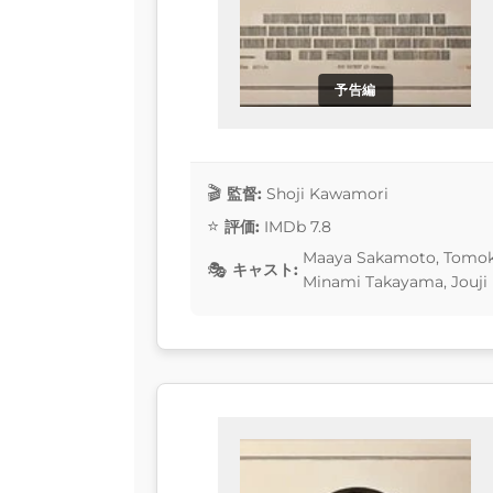
予告編
監督:
Shoji Kawamori
評価:
IMDb 7.8
Maaya Sakamoto, Tomokaz
キャスト:
Minami Takayama, Jouji