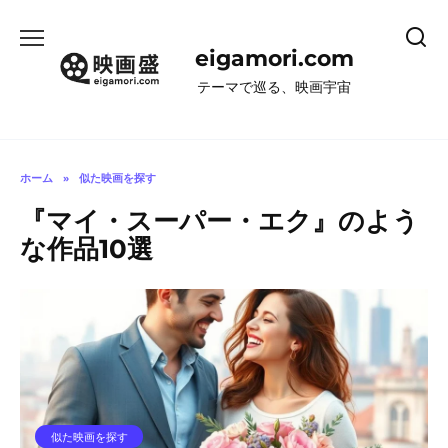
コ
ン
eigamori.com
テ
ン
テーマで巡る、映画宇宙
ツ
へ
ス
キ
ホーム
»
似た映画を探す
ッ
『マイ・スーパー・エク』のよう
プ
な作品10選
似た映画を探す