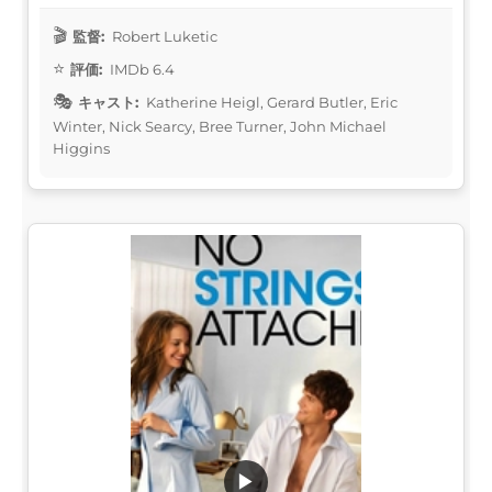
監督:
Robert Luketic
評価:
IMDb 6.4
キャスト:
Katherine Heigl, Gerard Butler, Eric
Winter, Nick Searcy, Bree Turner, John Michael
Higgins
▶