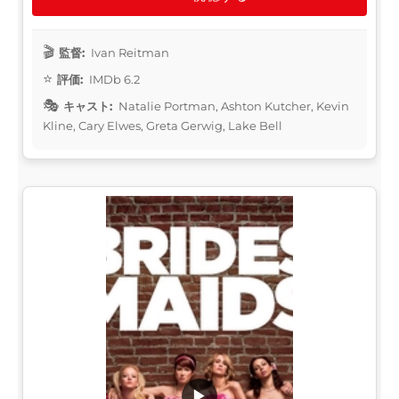
監督:
Ivan Reitman
評価:
IMDb 6.2
キャスト:
Natalie Portman, Ashton Kutcher, Kevin
Kline, Cary Elwes, Greta Gerwig, Lake Bell
▶