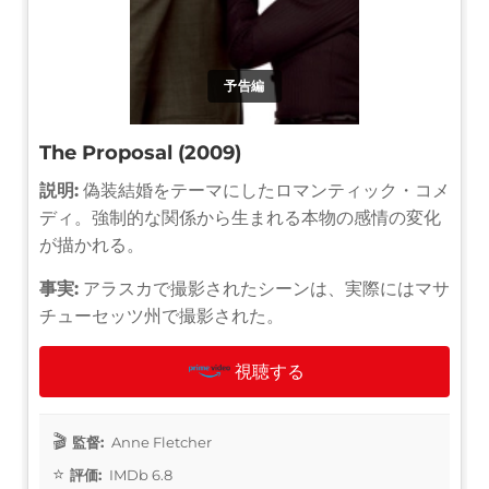
予告編
The Proposal (2009)
説明:
偽装結婚をテーマにしたロマンティック・コメ
ディ。強制的な関係から生まれる本物の感情の変化
が描かれる。
事実:
アラスカで撮影されたシーンは、実際にはマサ
チューセッツ州で撮影された。
視聴する
監督:
Anne Fletcher
評価:
IMDb 6.8