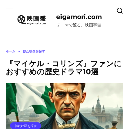
コ
ン
eigamori.com
テ
ン
テーマで巡る、映画宇宙
ツ
へ
ス
キ
ホーム
»
似た映画を探す
ッ
『マイケル・コリンズ』ファンに
プ
おすすめの歴史ドラマ10選
似た映画を探す