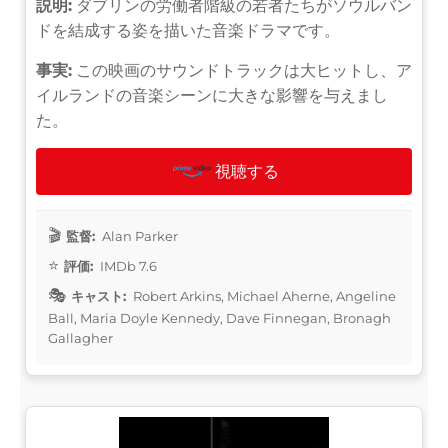
説明:
ダブリンの労働者階級の若者たちがソウルバン
ドを結成する姿を描いた音楽ドラマです。
事実:
この映画のサウンドトラックは大ヒットし、ア
イルランドの音楽シーンに大きな影響を与えまし
た。
視聴する
監督:
Alan Parker
評価:
IMDb 7.6
キャスト:
Robert Arkins, Michael Aherne, Angeline
Ball, Maria Doyle Kennedy, Dave Finnegan, Bronagh
Gallagher