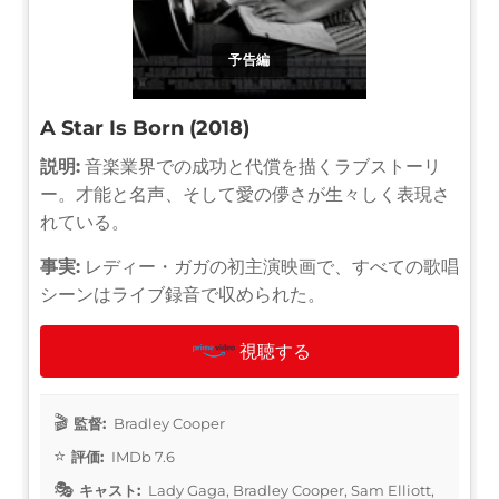
予告編
A Star Is Born (2018)
説明:
音楽業界での成功と代償を描くラブストーリ
ー。才能と名声、そして愛の儚さが生々しく表現さ
れている。
事実:
レディー・ガガの初主演映画で、すべての歌唱
シーンはライブ録音で収められた。
視聴する
監督:
Bradley Cooper
評価:
IMDb 7.6
キャスト:
Lady Gaga, Bradley Cooper, Sam Elliott,