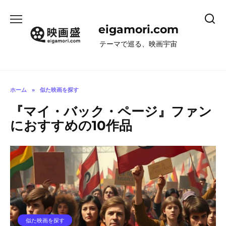
コ
ン
eigamori.com
テ
ン
テーマで巡る、映画宇宙
ツ
へ
ス
キ
ホーム
»
似た映画を探す
ッ
『マイ・バック・ページ』ファン
プ
におすすめの10作品
似た映画を探す