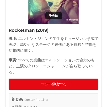
予告編
Rocketman (2019)
説明:
エルトン・ジョンの半生をミュージカル形式で
表現。華やかなステージの裏側にある孤独と苦悩を
幻想的に描く。
事実:
すべての楽曲はエルトン・ジョンの協力のも
と、主演のタロン・エジャートンが自ら歌ってい
る。
視聴する
監督:
Dexter Fletcher
評価:
IMDb 7.3