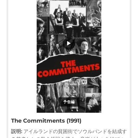
▶
予告編
The Commitments (1991)
説明:
アイルランドの貧困街でソウルバンドを結成す