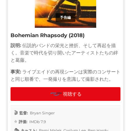
予告編
Bohemian Rhapsody (2018)
説明:
伝説的バンドの栄光と挫折、そして再起を描
く。音楽で時代を切り開いたアーティストたちの絆
と葛藤。
事実:
ライブエイドの再現シーンは実際のコンサート
と同じ順番で、一発撮りを意識して撮影された。
視聴する
監督:
Bryan Singer
評価:
IMDb 7.9
キャスト:
Rami Malek, Gwilym Lee, Ben Hardy,