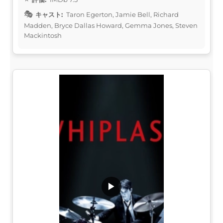
キャスト:
Taron Egerton, Jamie Bell, Richard
Madden, Bryce Dallas Howard, Gemma Jones, Steven
Mackintosh
▶