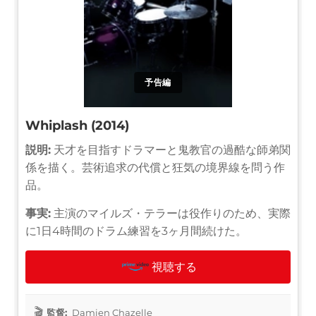
予告編
Whiplash (2014)
説明:
天才を目指すドラマーと鬼教官の過酷な師弟関
係を描く。芸術追求の代償と狂気の境界線を問う作
品。
事実:
主演のマイルズ・テラーは役作りのため、実際
に1日4時間のドラム練習を3ヶ月間続けた。
視聴する
監督:
Damien Chazelle