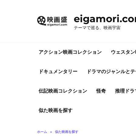
コ
ン
eigamori.c
テ
ン
テーマで巡る、映画宇宙
ツ
へ
ス
アクション映画コレクション
ウェスタン
キ
ッ
プ
ドキュメンタリー
ドラマのジャンルとテ
伝記映画コレクション
怪奇
推理ドラ
似た映画を探す
ホーム
»
似た映画を探す