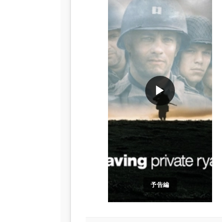
▶
予告編