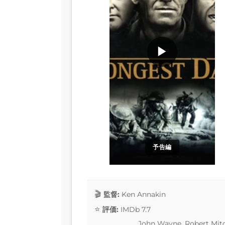
▶
予告編
監督:
Ken Annakin
評価:
IMDb 7.7
John Wayne, Robert Mit