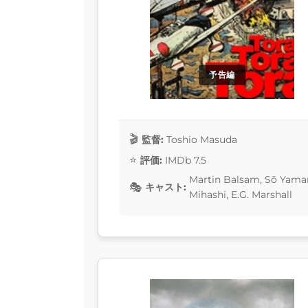
予告編
監督:
Toshio Masuda
評価:
IMDb 7.5
Martin Balsam, Sō Yamam
キャスト:
Mihashi, E.G. Marshall