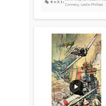
キャスト:
Connery, Leslie Phillips
▶