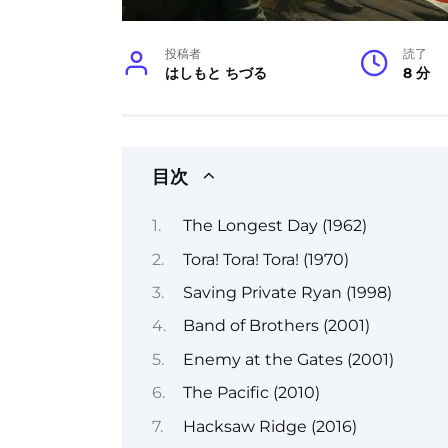
投稿者
読了
はしもと ちづる
8 分
目次
The Longest Day (1962)
Tora! Tora! Tora! (1970)
Saving Private Ryan (1998)
Band of Brothers (2001)
Enemy at the Gates (2001)
The Pacific (2010)
Hacksaw Ridge (2016)