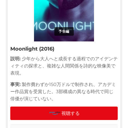
予告編
Moonlight (2016)
説明:
少年から大人へと成長する過程でのアイデンテ
ィティの探求と、複雑な人間関係を詩的な映像美で
表現。
事実:
製作費わずか150万ドルで制作され、アカデミ
ー作品賞を受賞した。3部構成の異なる時代で同じ
俳優が演じていない。
視聴する