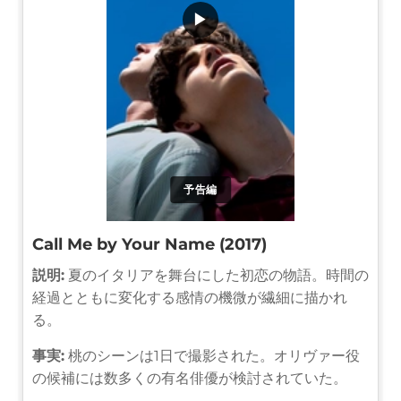
▶
予告編
Call Me by Your Name (2017)
説明:
夏のイタリアを舞台にした初恋の物語。時間の
経過とともに変化する感情の機微が繊細に描かれ
る。
事実:
桃のシーンは1日で撮影された。オリヴァー役
の候補には数多くの有名俳優が検討されていた。