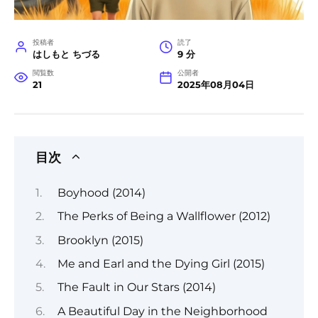
投稿者
読了
はしもと ちづる
9 分
閲覧数
公開者
21
2025年08月04日
目次
Boyhood (2014)
The Perks of Being a Wallflower (2012)
Brooklyn (2015)
Me and Earl and the Dying Girl (2015)
The Fault in Our Stars (2014)
A Beautiful Day in the Neighborhood