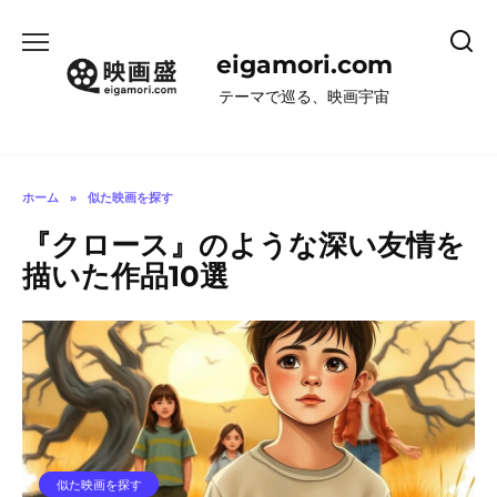
コ
ン
eigamori.com
テ
ン
テーマで巡る、映画宇宙
ツ
へ
ス
キ
ホーム
»
似た映画を探す
ッ
『クロース』のような深い友情を
プ
描いた作品10選
似た映画を探す