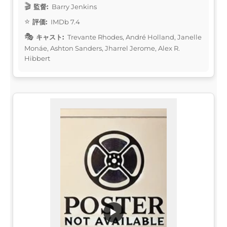
監督:
Barry Jenkins
評価:
IMDb 7.4
キャスト:
Trevante Rhodes, André Holland, Janelle
Monáe, Ashton Sanders, Jharrel Jerome, Alex R.
Hibbert
▶