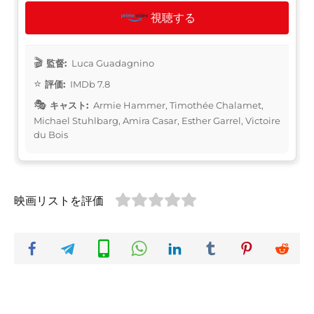
視聴する
監督:
Luca Guadagnino
評価:
IMDb 7.8
キャスト:
Armie Hammer, Timothée Chalamet,
Michael Stuhlbarg, Amira Casar, Esther Garrel, Victoire
du Bois
映画リストを評価