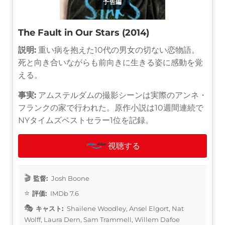
予告編
The Fault in Our Stars (2014)
説明:
重い病を抱えた10代の男女の切ない恋物語。
死と向き合いながらも前向きに生きる姿に感動を覚
える。
事実:
アムステルダムの撮影シーンは実際のアンネ・
フランクの家で行われた。原作小説は10週間連続で
NYタイムズベストセラー1位を記録。
視聴する
監督:
Josh Boone
評価:
IMDb 7.6
キャスト:
Shailene Woodley, Ansel Elgort, Nat
Wolff, Laura Dern, Sam Trammell, Willem Dafoe