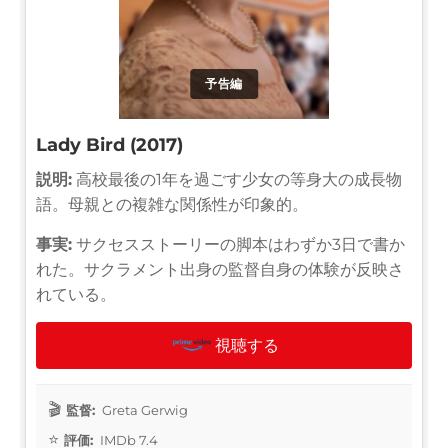
予告編
Lady Bird (2017)
説明:
高校最後の1年を過ごす少女の等身大の成長物
語。母親との複雑な関係性が印象的。
事実:
サクセスストーリーの脚本はわずか3日で書か
れた。サクラメント出身の監督自身の体験が反映さ
れている。
視聴する
監督:
Greta Gerwig
評価:
IMDb 7.4