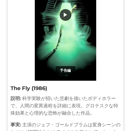
▶
予告編
The Fly (1986)
説明:
科学実験が招いた悲劇を描いたボディホラー
で、人間の変異過程を詳細に表現。グロテスクな特
殊効果と心理的な恐怖が融合した作品。
事実:
主演のジェフ・ゴールドブラムは変身シーンの