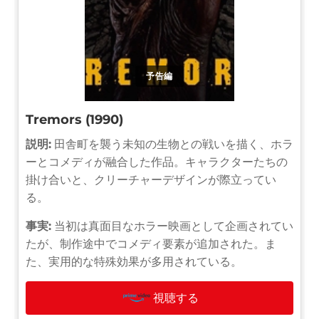
予告編
Tremors (1990)
説明:
田舎町を襲う未知の生物との戦いを描く、ホラ
ーとコメディが融合した作品。キャラクターたちの
掛け合いと、クリーチャーデザインが際立ってい
る。
事実:
当初は真面目なホラー映画として企画されてい
たが、制作途中でコメディ要素が追加された。ま
た、実用的な特殊効果が多用されている。
視聴する