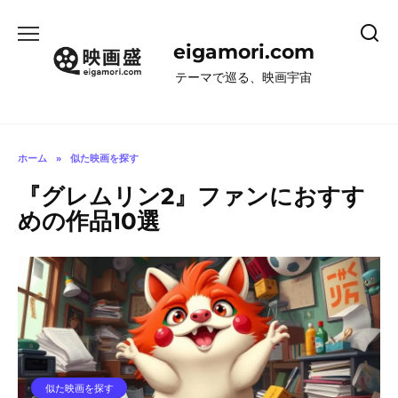
コ
ン
eigamori.com
テ
ン
テーマで巡る、映画宇宙
ツ
へ
ス
キ
ホーム
»
似た映画を探す
ッ
『グレムリン2』ファンにおすす
プ
めの作品10選
似た映画を探す