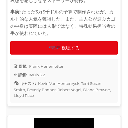
哀愁を感じさせるストーリーが特徴。
事実:
たった3万5千ドルの予算で制作されたが、カ
ルト的な人気を獲得した。また、主人公が運ぶカゴ
の中身は実際には人形ではなく、特殊効果担当者の
手が使われていた。
視聴する
監督:
Frank Henenlotter
評価:
IMDb 6.2
キャスト:
Kevin Van Hentenryck, Terri Susan
Smith, Beverly Bonner, Robert Vogel, Diana Browne,
Lloyd Pace