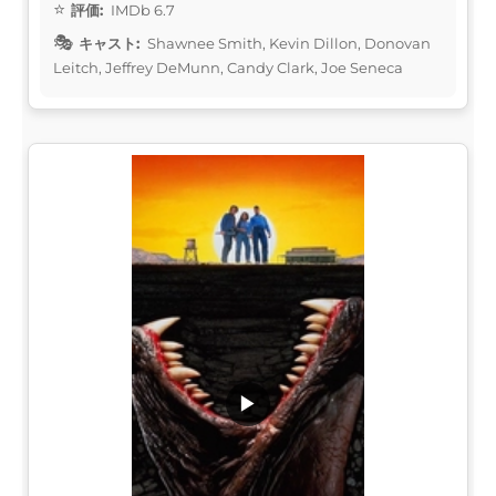
評価:
IMDb 6.7
キャスト:
Shawnee Smith, Kevin Dillon, Donovan
Leitch, Jeffrey DeMunn, Candy Clark, Joe Seneca
▶