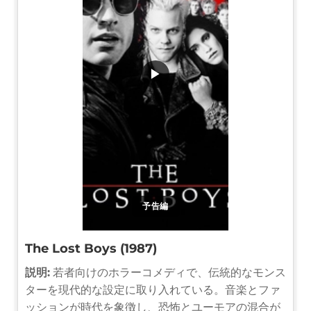
▶
予告編
The Lost Boys (1987)
説明:
若者向けのホラーコメディで、伝統的なモンス
ターを現代的な設定に取り入れている。音楽とファ
ッションが時代を象徴し、恐怖とユーモアの混合が