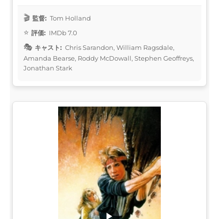
監督:
Tom Holland
評価:
IMDb 7.0
キャスト:
Chris Sarandon, William Ragsdale,
Amanda Bearse, Roddy McDowall, Stephen Geoffreys,
Jonathan Stark
▶