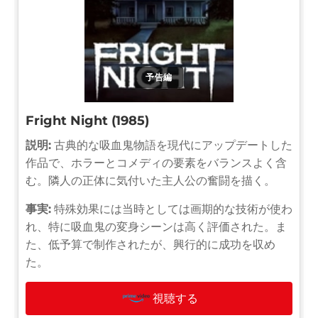
予告編
Fright Night (1985)
説明:
古典的な吸血鬼物語を現代にアップデートした
作品で、ホラーとコメディの要素をバランスよく含
む。隣人の正体に気付いた主人公の奮闘を描く。
事実:
特殊効果には当時としては画期的な技術が使わ
れ、特に吸血鬼の変身シーンは高く評価された。ま
た、低予算で制作されたが、興行的に成功を収め
た。
視聴する