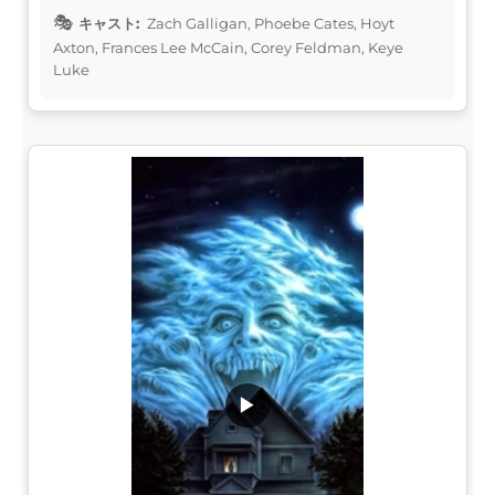
キャスト:
Zach Galligan, Phoebe Cates, Hoyt
Axton, Frances Lee McCain, Corey Feldman, Keye
Luke
▶