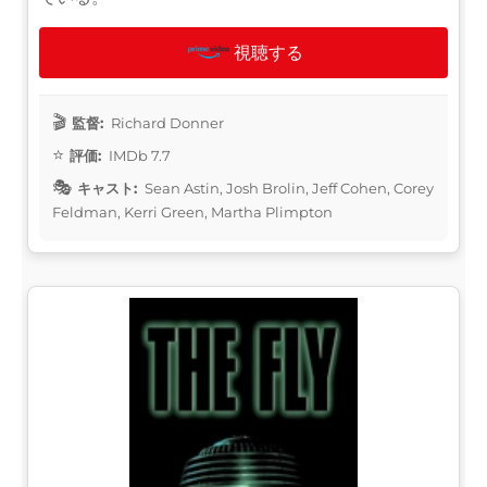
視聴する
監督:
Richard Donner
評価:
IMDb 7.7
キャスト:
Sean Astin, Josh Brolin, Jeff Cohen, Corey
Feldman, Kerri Green, Martha Plimpton