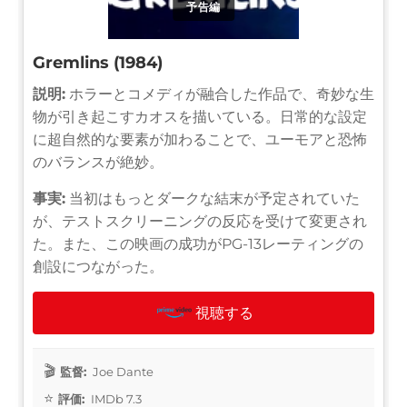
予告編
Gremlins (1984)
説明:
ホラーとコメディが融合した作品で、奇妙な生
物が引き起こすカオスを描いている。日常的な設定
に超自然的な要素が加わることで、ユーモアと恐怖
のバランスが絶妙。
事実:
当初はもっとダークな結末が予定されていた
が、テストスクリーニングの反応を受けて変更され
た。また、この映画の成功がPG-13レーティングの
創設につながった。
視聴する
監督:
Joe Dante
評価:
IMDb 7.3