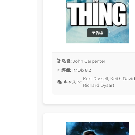
予告編
監督:
John Carpenter
評価:
IMDb 8.2
Kurt Russell, Keith David
キャスト:
Richard Dysart