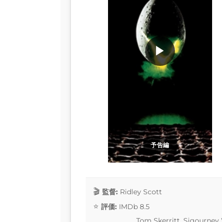
▶
予告編
監督:
Ridley Scott
評価:
IMDb 8.5
Tom Skerritt, Sigourney