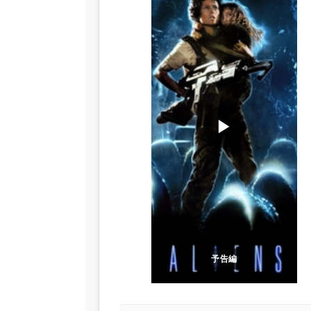
▶
予告編