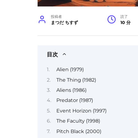
投稿者
読了
まつだ ちすず
10 分
目次
Alien (1979)
The Thing (1982)
Aliens (1986)
Predator (1987)
Event Horizon (1997)
The Faculty (1998)
Pitch Black (2000)