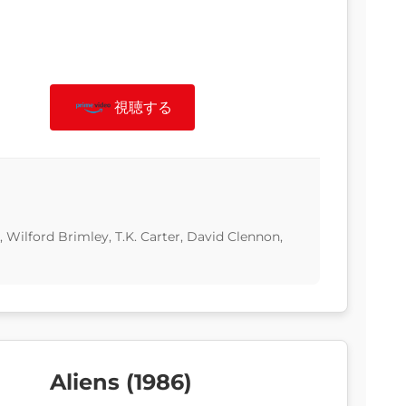
視聴する
, Wilford Brimley, T.K. Carter, David Clennon,
Aliens (1986)