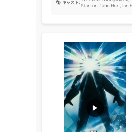
キャスト:
Stanton, John Hurt, Ian
▶