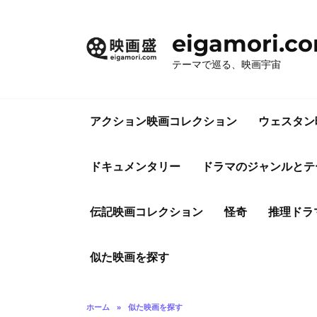
コ
ン
eigamori.c
テ
ン
テーマで巡る、映画宇宙
ツ
へ
ス
アクション映画コレクション
ウェスタン
キ
ッ
プ
ドキュメンタリー
ドラマのジャンルとテ
伝記映画コレクション
怪奇
推理ドラ
似た映画を探す
ホーム
»
似た映画を探す