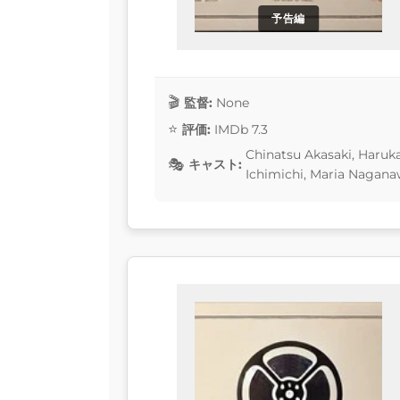
予告編
監督:
None
評価:
IMDb 7.3
Chinatsu Akasaki, Haruka
キャスト:
Ichimichi, Maria Nagan