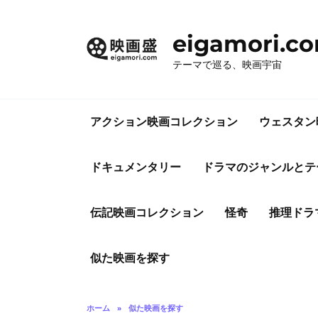
コ
ン
eigamori.c
テ
ン
テーマで巡る、映画宇宙
ツ
へ
ス
アクション映画コレクション
ウェスタン
キ
ッ
プ
ドキュメンタリー
ドラマのジャンルとテ
伝記映画コレクション
怪奇
推理ドラ
似た映画を探す
ホーム
»
似た映画を探す