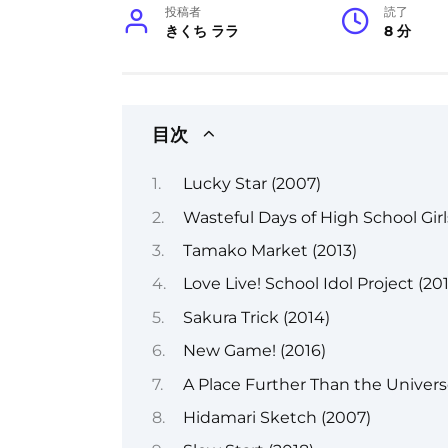
投稿者
読了
きくち ララ
8 分
目次
Lucky Star (2007)
Wasteful Days of High School Girl
Tamako Market (2013)
Love Live! School Idol Project (201
Sakura Trick (2014)
New Game! (2016)
A Place Further Than the Univers
Hidamari Sketch (2007)