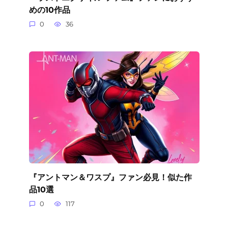
めの10作品
0
36
『アントマン＆ワスプ』ファン必見！似た作
品10選
0
117