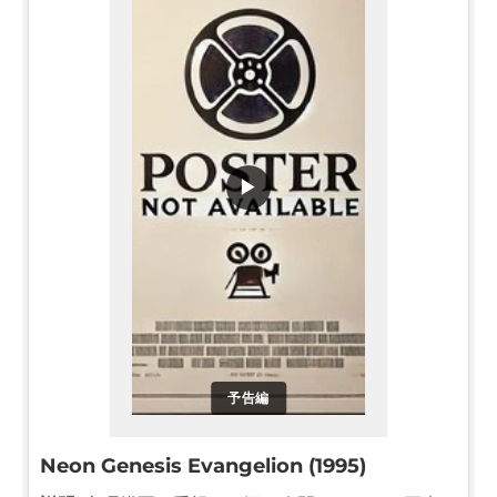
▶
予告編
Neon Genesis Evangelion (1995)