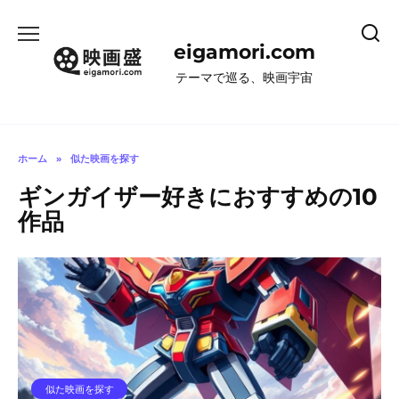
コ
ン
eigamori.com
テ
ン
テーマで巡る、映画宇宙
ツ
へ
ス
キ
ホーム
»
似た映画を探す
ッ
ギンガイザー好きにおすすめの10
プ
作品
似た映画を探す