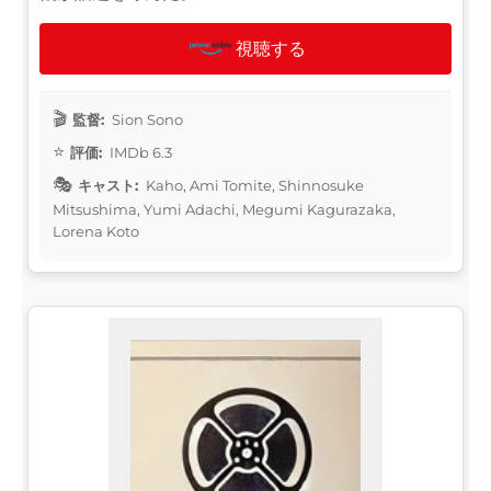
視聴する
監督:
Sion Sono
評価:
IMDb 6.3
キャスト:
Kaho, Ami Tomite, Shinnosuke
Mitsushima, Yumi Adachi, Megumi Kagurazaka,
Lorena Koto