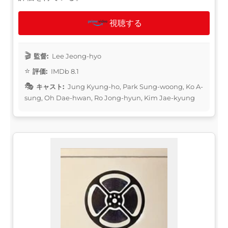
視聴する
監督:
Lee Jeong-hyo
評価:
IMDb 8.1
キャスト:
Jung Kyung-ho, Park Sung-woong, Ko A-
sung, Oh Dae-hwan, Ro Jong-hyun, Kim Jae-kyung