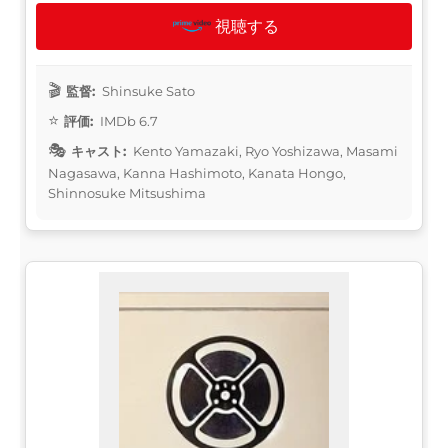
視聴する
監督:
Shinsuke Sato
評価:
IMDb 6.7
キャスト:
Kento Yamazaki, Ryo Yoshizawa, Masami
Nagasawa, Kanna Hashimoto, Kanata Hongo,
Shinnosuke Mitsushima