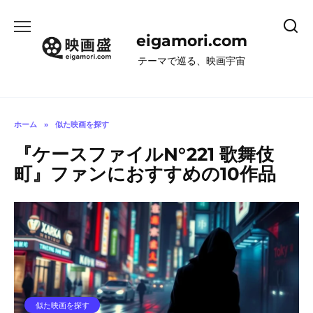
コ
ン
eigamori.com
テ
ン
テーマで巡る、映画宇宙
ツ
へ
ス
キ
ホーム
»
似た映画を探す
ッ
『ケースファイルN°221 歌舞伎
プ
町』ファンにおすすめの10作品
似た映画を探す