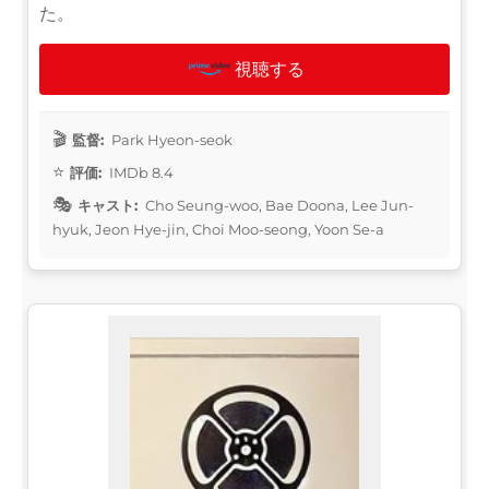
た。
視聴する
監督:
Park Hyeon-seok
評価:
IMDb 8.4
キャスト:
Cho Seung-woo, Bae Doona, Lee Jun-
hyuk, Jeon Hye-jin, Choi Moo-seong, Yoon Se-a