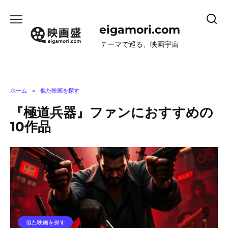
コ
ン
eigamori.com
テ
ン
テーマで巡る、映画宇宙
ツ
へ
ス
キ
ホーム
»
似た映画を探す
ッ
『極道兵器』ファンにおすすめの
プ
10作品
似た映画を探す