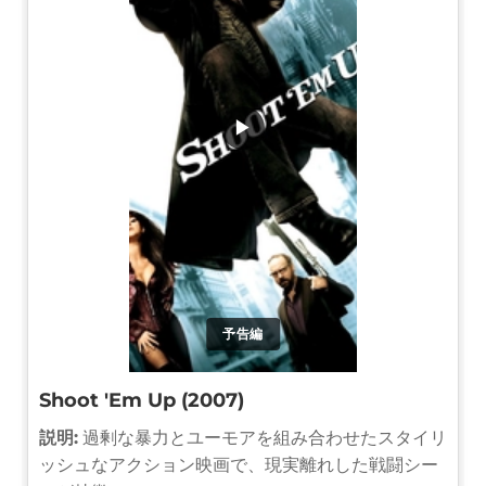
▶
予告編
Shoot 'Em Up (2007)
説明:
過剰な暴力とユーモアを組み合わせたスタイリ
ッシュなアクション映画で、現実離れした戦闘シー