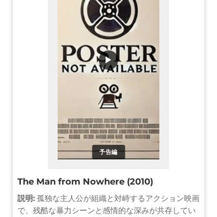
▶
予告編
The Man from Nowhere (2010)
説明:
孤独な主人公が組織と対峙するアクション映画
で、残酷な暴力シーンと感情的な深みが共存してい