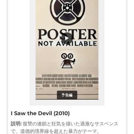
▶
予告編
I Saw the Devil (2010)
説明:
復讐の連鎖と狂気を描いた過激なサスペンス
で、道德的境界線を超えた暴力がテーマ。