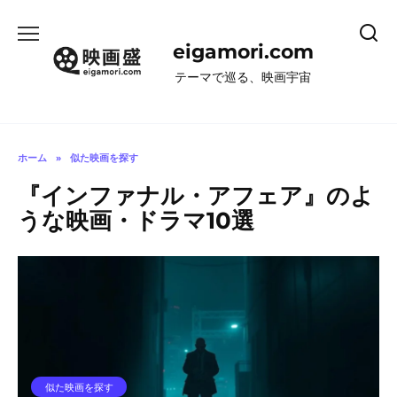
コ
ン
eigamori.com
テ
ン
テーマで巡る、映画宇宙
ツ
へ
ス
キ
ホーム
»
似た映画を探す
ッ
『インファナル・アフェア』のよ
プ
うな映画・ドラマ10選
似た映画を探す