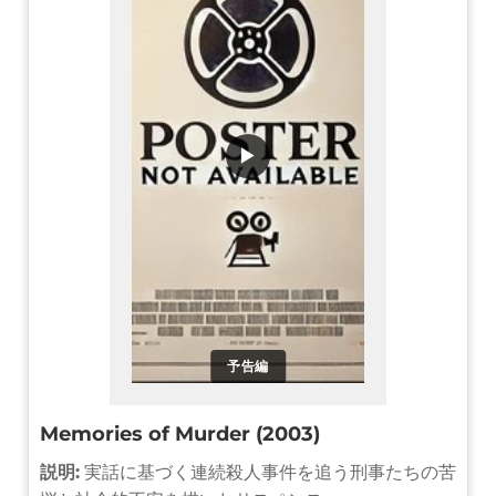
▶
予告編
Memories of Murder (2003)
説明:
実話に基づく連続殺人事件を追う刑事たちの苦