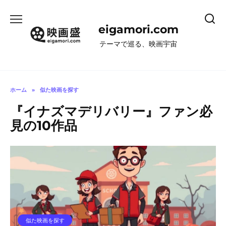
コ
ン
eigamori.com
テ
ン
テーマで巡る、映画宇宙
ツ
へ
ス
キ
ホーム
»
似た映画を探す
ッ
『イナズマデリバリー』ファン必
プ
見の10作品
似た映画を探す