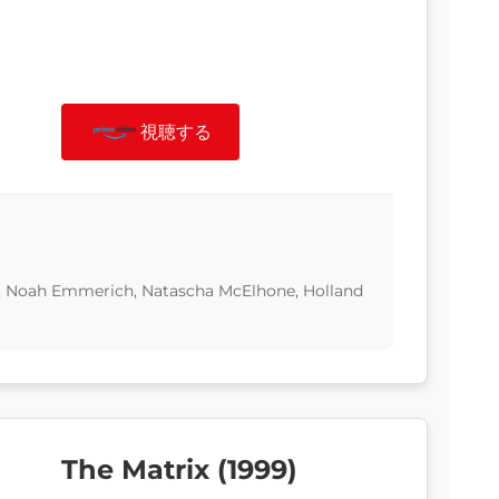
視聴する
y, Noah Emmerich, Natascha McElhone, Holland
The Matrix (1999)