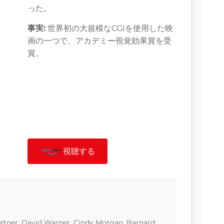
った。
事実:
世界初の大規模なCGIを使用した映
画の一つで、アカデミー視覚効果賞を受
賞。
視聴する
leitner, David Warner, Cindy Morgan, Barnard