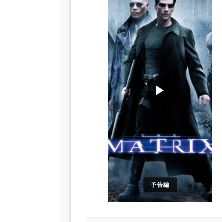
▶
予告編