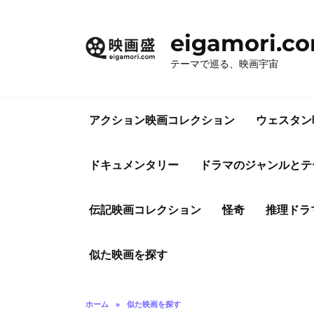
コ
ン
eigamori.c
テ
ン
テーマで巡る、映画宇宙
ツ
へ
ス
アクション映画コレクション
ウェスタン
キ
ッ
プ
ドキュメンタリー
ドラマのジャンルとテ
伝記映画コレクション
怪奇
推理ドラ
似た映画を探す
ホーム
»
似た映画を探す