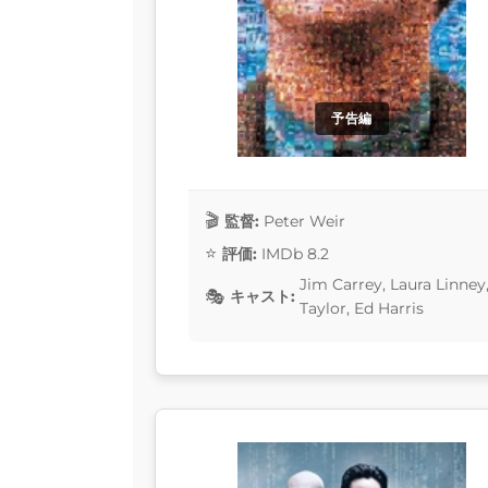
予告編
監督:
Peter Weir
評価:
IMDb 8.2
Jim Carrey, Laura Linne
キャスト:
Taylor, Ed Harris