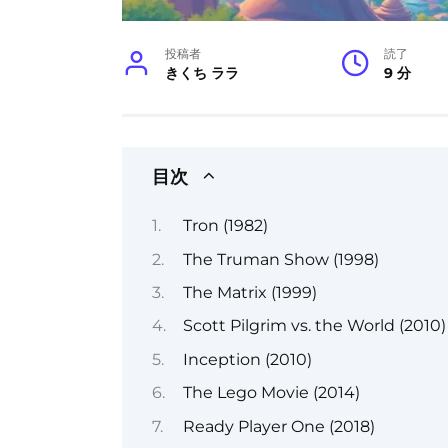
投稿者
読了
きくち ララ
9 分
目次
Tron (1982)
The Truman Show (1998)
The Matrix (1999)
Scott Pilgrim vs. the World (2010)
Inception (2010)
The Lego Movie (2014)
Ready Player One (2018)