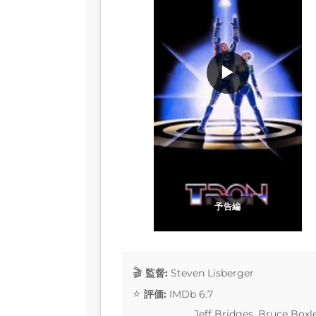
▶
予告編
監督:
Steven Lisberger
評価:
IMDb 6.7
Jeff Bridges, Bruce Box