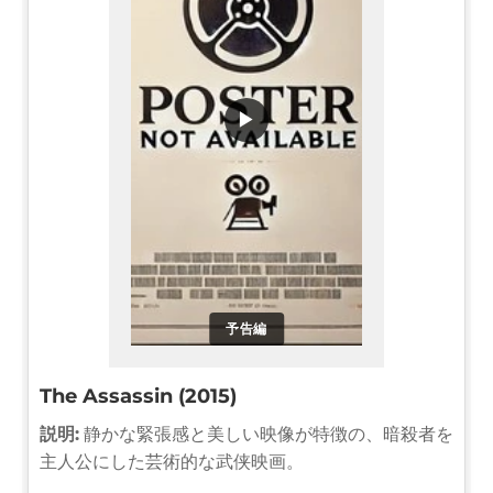
▶
予告編
The Assassin (2015)
説明:
静かな緊張感と美しい映像が特徴の、暗殺者を
主人公にした芸術的な武侠映画。