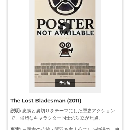
▶
予告編
The Lost Bladesman (2011)
説明:
忠義と裏切りをテーマにした歴史アクション
で、強烈なキャラクター同士の対立が焦点。
事実:
三国志の英雄・関羽を主人公にした物語で、史