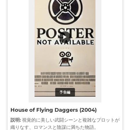
▶
予告編
House of Flying Daggers (2004)
説明:
視覚的に美しい武闘シーンと複雑なプロットが
織りなす、ロマンスと陰謀に満ちた物語。