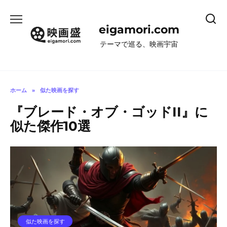
コ
ン
eigamori.com
テ
ン
テーマで巡る、映画宇宙
ツ
へ
ス
キ
ホーム
»
似た映画を探す
ッ
『ブレード・オブ・ゴッドII』に
プ
似た傑作10選
似た映画を探す