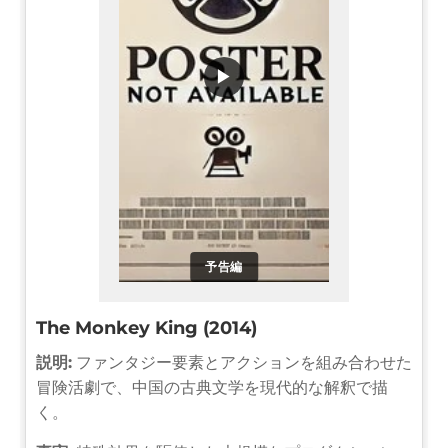
▶
予告編
The Monkey King (2014)
説明:
ファンタジー要素とアクションを組み合わせた
冒険活劇で、中国の古典文学を現代的な解釈で描
く。