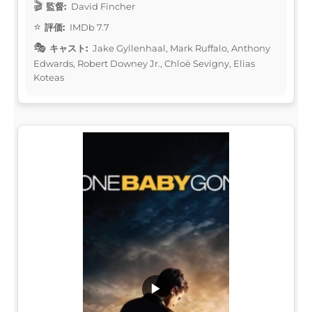
監督:
David Fincher
評価:
IMDb 7.7
キャスト:
Jake Gyllenhaal, Mark Ruffalo, Anthony
Edwards, Robert Downey Jr., Chloë Sevigny, Elias
Koteas
▶