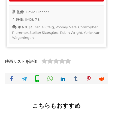
監督:
David Fincher
評価:
IMDb 7.8
キャスト:
Daniel Craig, Rooney Mara, Christopher
Plummer, Stellan Skarsgård, Robin Wright, Yorick van
Wageningen
映画リストを評価
こちらもおすすめ