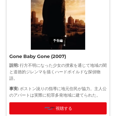
予告編
Gone Baby Gone (2007)
説明:
行方不明になった少女の捜索を通じて地域の闇
と道徳的ジレンマを描くハードボイルドな探偵物
語。
事実:
ボストン訛りの指導に地元住民が協力。主人公
のアパートは実際に犯罪多発地域に建てられた。
視聴する