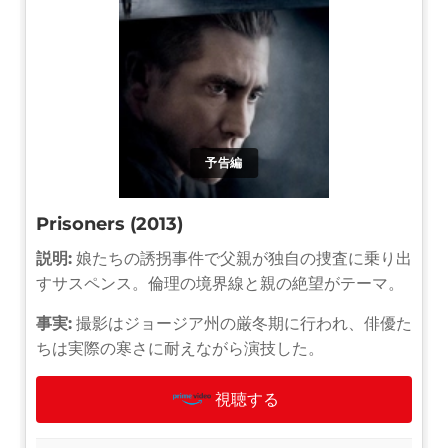
予告編
Prisoners (2013)
説明:
娘たちの誘拐事件で父親が独自の捜査に乗り出
すサスペンス。倫理の境界線と親の絶望がテーマ。
事実:
撮影はジョージア州の厳冬期に行われ、俳優た
ちは実際の寒さに耐えながら演技した。
視聴する