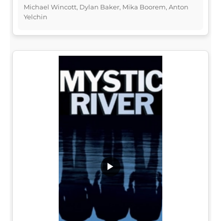
Michael Wincott, Dylan Baker, Mika Boorem, Anton
Yelchin
▶