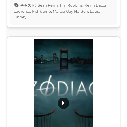
キャスト:
Sean Penn, Tim Robbins, Kevin Bacon,
Laurence Fishburne, Marcia Gay Harden, Laura
Linney
▶