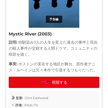
予告編
Mystic River (2003)
説明:
幼馴染み3人の人生を変えた過去の事件と現在
の殺人事件が交錯する人間ドラマ。コミュニティの
暗部を描く。
事実:
ボストンの実在する地区が舞台。原作者デニ
ス・ルヘインは元々本作で引退するつもりだった。
視聴する
監督:
Clint Eastwood
評価:
IMDb 7.9