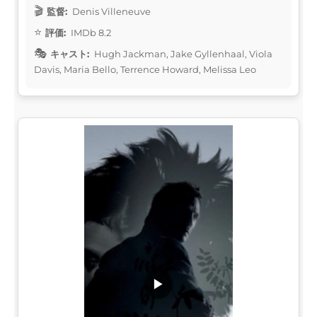
監督:
Denis Villeneuve
評価:
IMDb 8.2
キャスト:
Hugh Jackman, Jake Gyllenhaal, Viola
Davis, Maria Bello, Terrence Howard, Melissa Leo
▶