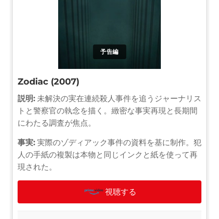
予告編
Zodiac (2007)
説明:
未解決の実在連続殺人事件を追うジャーナリス
トと警察官の執念を描く。緻密な事実再現と長期間
にわたる調査が焦点。
事実:
実際のゾディアック事件の資料を基に制作。犯
人の手紙の複製は本物と同じインクと紙を使って再
現された。
視聴する