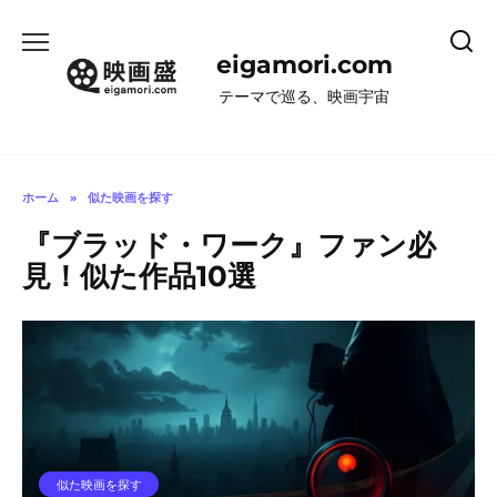
コ
ン
eigamori.com
テ
ン
テーマで巡る、映画宇宙
ツ
へ
ス
キ
ホーム
»
似た映画を探す
ッ
『ブラッド・ワーク』ファン必
プ
見！似た作品10選
似た映画を探す