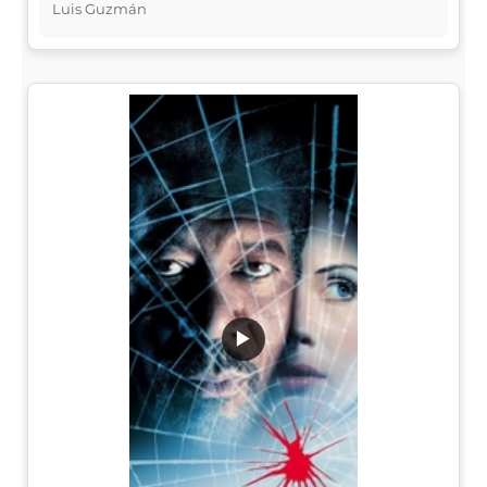
Luis Guzmán
▶