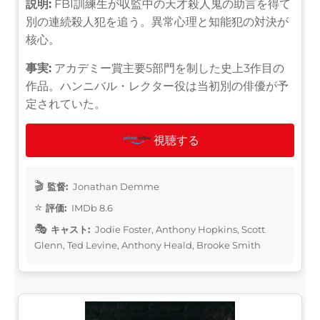
説明:
FBI訓練生が収監中の天才殺人鬼の助言を得て
別の連続殺人犯を追う。異常心理と知能犯の対決が
核心。
事実:
アカデミー賞主要5部門を制した史上3作目の
作品。ハンニバル・レクター役は当初別の俳優が予
定されていた。
視聴する
監督:
Jonathan Demme
評価:
IMDb 8.6
キャスト:
Jodie Foster, Anthony Hopkins, Scott
Glenn, Ted Levine, Anthony Heald, Brooke Smith