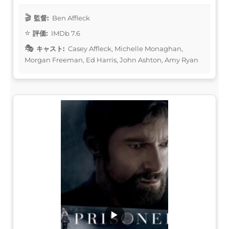
監督:
Ben Affleck
評価:
IMDb 7.6
キャスト:
Casey Affleck, Michelle Monaghan,
Morgan Freeman, Ed Harris, John Ashton, Amy Ryan
▶