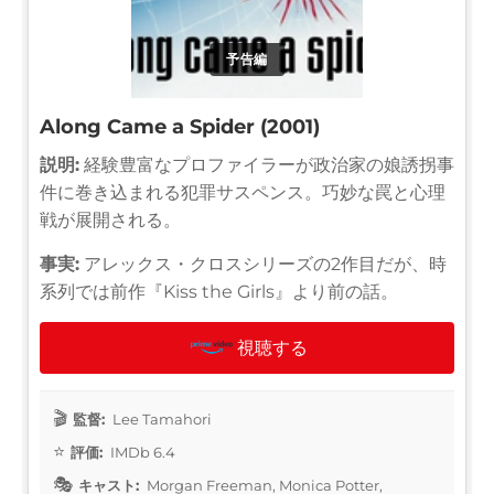
予告編
Along Came a Spider (2001)
説明:
経験豊富なプロファイラーが政治家の娘誘拐事
件に巻き込まれる犯罪サスペンス。巧妙な罠と心理
戦が展開される。
事実:
アレックス・クロスシリーズの2作目だが、時
系列では前作『Kiss the Girls』より前の話。
視聴する
監督:
Lee Tamahori
評価:
IMDb 6.4
キャスト:
Morgan Freeman, Monica Potter,