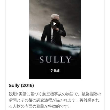
▶
予告編
Sully (2016)
説明:
実話に基づく航空機事故の物語で、緊急着陸の
瞬間とその後の調査過程が描かれます。英雄視され
る人物の内面の葛藤が特徴的です。