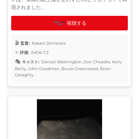
現されました。
視聴する
監督:
Robert Zemeckis
評価:
IMDb 7.3
キャスト:
Denzel Washington, Don Cheadle, Kelly
Reilly, John Goodman, Bruce Greenwood, Brian
Geraghty