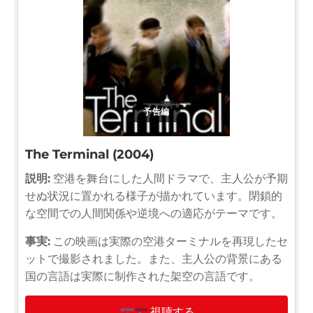
予告編
The Terminal (2004)
説明:
空港を舞台にした人間ドラマで、主人公が予期
せぬ状況に置かれる様子が描かれています。閉鎖的
な空間での人間関係や逆境への適応がテーマです。
事実:
この映画は実際の空港ターミナルを再現したセ
ットで撮影されました。また、主人公の背景にある
国の言語は実際に制作された架空の言語です。
視聴する