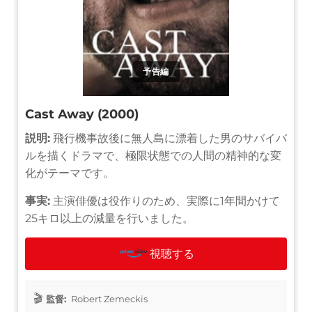
予告編
Cast Away (2000)
説明:
飛行機事故後に無人島に漂着した男のサバイバ
ルを描くドラマで、極限状態での人間の精神的な変
化がテーマです。
事実:
主演俳優は役作りのため、実際に1年間かけて
25キロ以上の減量を行いました。
視聴する
監督:
Robert Zemeckis