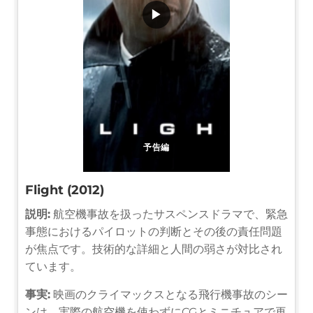
▶
予告編
Flight (2012)
説明:
航空機事故を扱ったサスペンスドラマで、緊急
事態におけるパイロットの判断とその後の責任問題
が焦点です。技術的な詳細と人間の弱さが対比され
ています。
事実:
映画のクライマックスとなる飛行機事故のシー
ンは、実際の航空機を使わずにCGとミニチュアで再