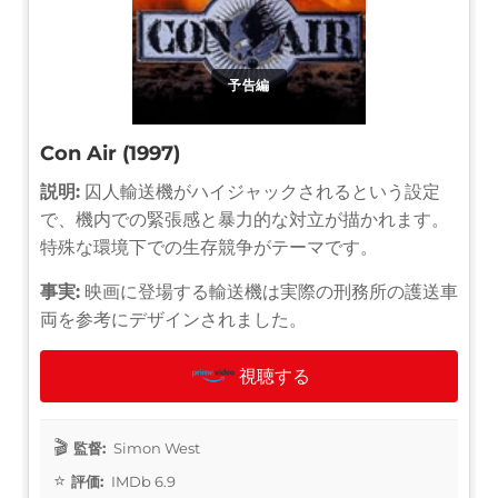
予告編
Con Air (1997)
説明:
囚人輸送機がハイジャックされるという設定
で、機内での緊張感と暴力的な対立が描かれます。
特殊な環境下での生存競争がテーマです。
事実:
映画に登場する輸送機は実際の刑務所の護送車
両を参考にデザインされました。
視聴する
監督:
Simon West
評価:
IMDb 6.9