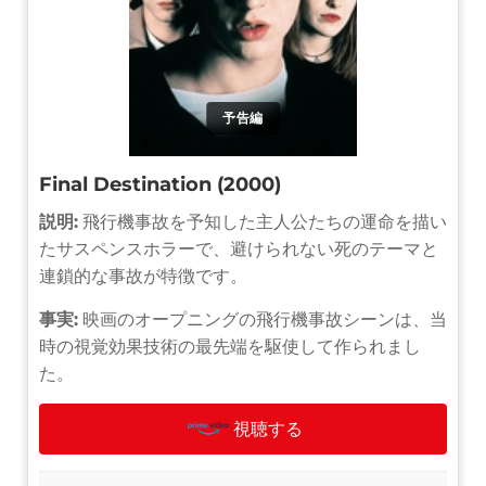
予告編
Final Destination (2000)
説明:
飛行機事故を予知した主人公たちの運命を描い
たサスペンスホラーで、避けられない死のテーマと
連鎖的な事故が特徴です。
事実:
映画のオープニングの飛行機事故シーンは、当
時の視覚効果技術の最先端を駆使して作られまし
た。
視聴する