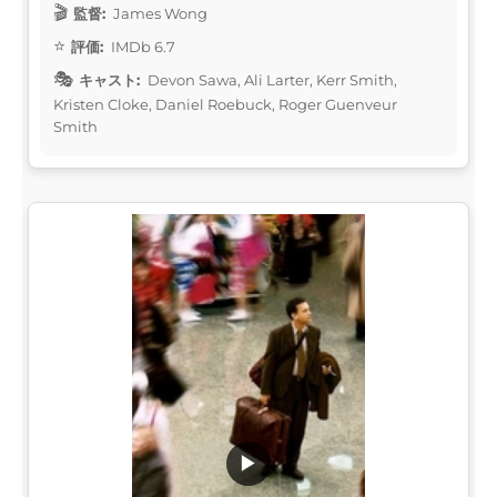
監督:
James Wong
評価:
IMDb 6.7
キャスト:
Devon Sawa, Ali Larter, Kerr Smith,
Kristen Cloke, Daniel Roebuck, Roger Guenveur
Smith
▶