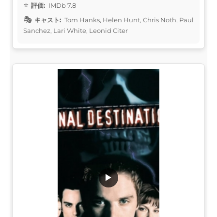
評価:
IMDb 7.8
キャスト:
Tom Hanks, Helen Hunt, Chris Noth, Paul
Sanchez, Lari White, Leonid Citer
▶