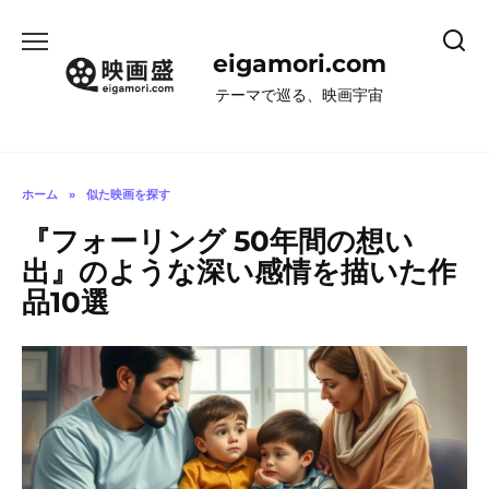
コ
ン
eigamori.com
テ
ン
テーマで巡る、映画宇宙
ツ
へ
ス
キ
ホーム
»
似た映画を探す
ッ
『フォーリング 50年間の想い
プ
出』のような深い感情を描いた作
品10選