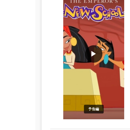
▶
予告編