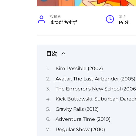
投稿者
読了
まつだ ちすず
14 分
目次
Kim Possible (2002)
Avatar: The Last Airbender (2005)
The Emperor's New School (2006
Kick Buttowski: Suburban Daredev
Gravity Falls (2012)
Adventure Time (2010)
Regular Show (2010)