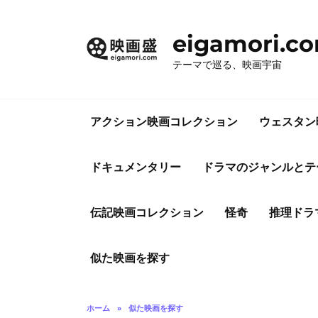
コ
ン
eigamori.c
テ
ン
テーマで巡る、映画宇宙
ツ
へ
ス
アクション映画コレクション
ウェスタン
キ
ッ
プ
ドキュメンタリー
ドラマのジャンルとテ
伝記映画コレクション
怪奇
推理ドラ
似た映画を探す
ホーム
»
似た映画を探す